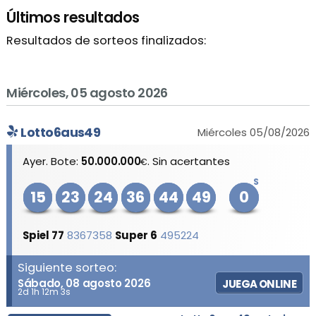
Últimos resultados
Resultados de sorteos finalizados:
Miércoles, 05 agosto 2026
Lotto6aus49
Miércoles 05/08/2026
Ayer. Bote:
50.000.000
. Sin acertantes
€
S
15
23
24
36
44
49
0
Spiel 77
8367358
Super 6
495224
Siguiente sorteo:
Sábado, 08 agosto 2026
JUEGA ONLINE
2d 1h 12m 3s