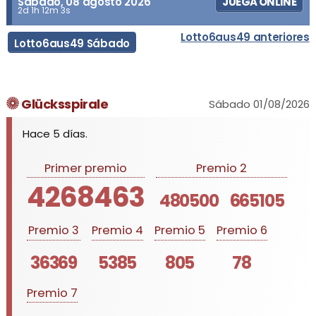
Sábado, 08 agosto 2026
JUEGA ONLINE
2d 1h 12m 3s
Lotto6aus49 anteriores
Lotto6aus49 Sábado
Glücksspirale
Sábado 01/08/2026
Hace 5 días.
Primer premio
Premio 2
4268463
480500
665105
Premio 3
Premio 4
Premio 5
Premio 6
36369
5385
805
78
Premio 7