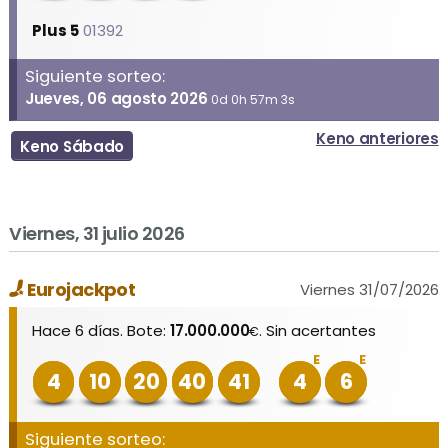
Plus 5
01392
Siguiente sorteo:
Jueves, 06 agosto 2026
0d 0h 57m 3s
Keno anteriores
Keno Sábado
Viernes, 31 julio 2026
Eurojackpot
Viernes 31/07/2026
Hace 6 días. Bote:
17.000.000
. Sin acertantes
€
E
E
4
10
20
40
41
4
6
Siguiente sorteo: