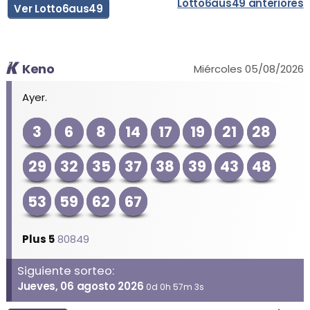
Lotto6aus49 anteriores
Ver Lotto6aus49
Keno
Miércoles 05/08/2026
Ayer.
3
6
8
14
17
19
21
28
29
32
35
37
38
39
43
48
53
59
62
67
Plus 5
80849
Siguiente sorteo:
Jueves, 06 agosto 2026
0d 0h 57m 3s