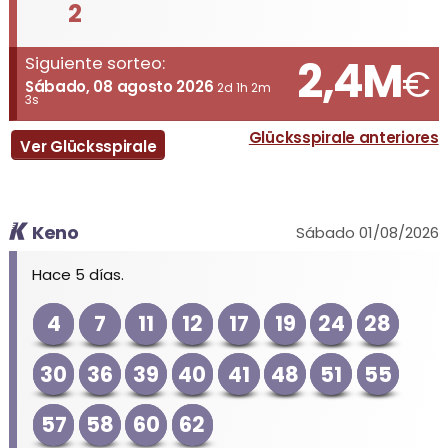
2
2,4M
Siguiente sorteo:
€
Sábado, 08 agosto 2026
2d 1h 2m
3s
Glücksspirale anteriores
Ver Glücksspirale
Keno
Sábado 01/08/2026
Hace 5 días.
4
7
11
12
17
19
24
28
30
36
39
40
41
48
51
55
57
58
60
62