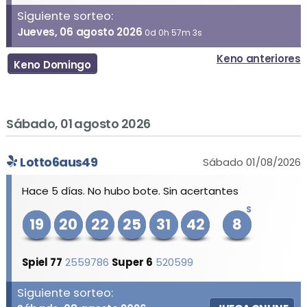
Siguiente sorteo:
Jueves, 06 agosto 2026
0d 0h 57m 3s
Keno anteriores
Keno Domingo
Sábado, 01 agosto 2026
Lotto6aus49
Sábado 01/08/2026
Hace 5 días. No hubo bote. Sin acertantes
S
19
20
22
25
31
42
8
Spiel 77
2559786
Super 6
520599
Siguiente sorteo: