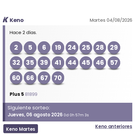
Keno
Martes 04/08/2026
Hace 2 días.
2
5
6
19
24
25
28
29
32
35
39
41
44
45
46
57
60
66
67
70
Plus 5
81899
Siguiente sorteo:
Jueves, 06 agosto 2026
0d 0h 57m 3s
Keno anteriores
Keno Martes