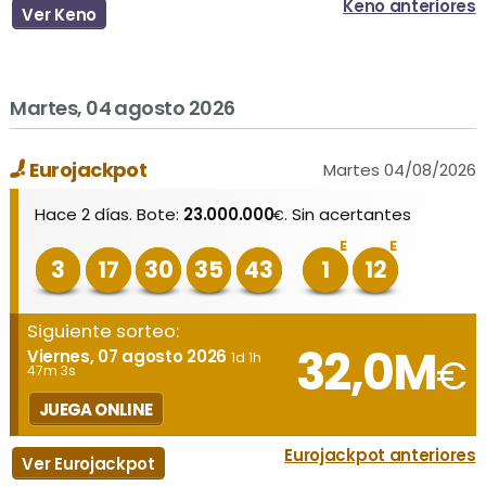
Keno anteriores
Ver Keno
Martes, 04 agosto 2026
Eurojackpot
Martes 04/08/2026
Hace 2 días. Bote:
23.000.000
. Sin acertantes
€
E
E
3
17
30
35
43
1
12
Siguiente sorteo:
32,0M
Viernes, 07 agosto 2026
1d 1h
€
47m 3s
JUEGA ONLINE
Eurojackpot anteriores
Ver Eurojackpot