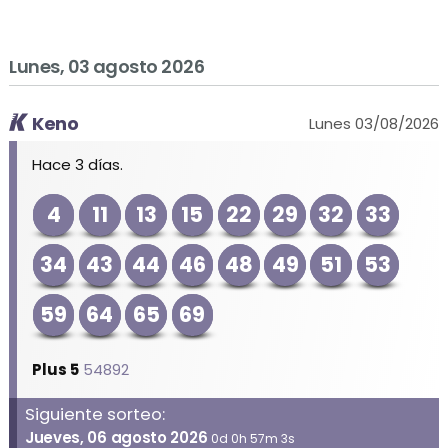
Lunes, 03 agosto 2026
Keno
Lunes 03/08/2026
Hace 3 días.
4
11
13
15
22
29
32
33
34
43
44
46
48
49
51
53
59
64
65
69
Plus 5
54892
Siguiente sorteo:
Jueves, 06 agosto 2026
0d 0h 57m 3s