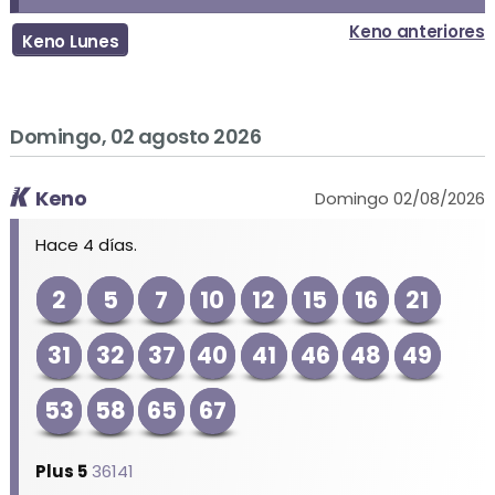
Keno anteriores
Keno Lunes
Domingo, 02 agosto 2026
Keno
Domingo 02/08/2026
Hace 4 días.
2
5
7
10
12
15
16
21
31
32
37
40
41
46
48
49
53
58
65
67
Plus 5
36141