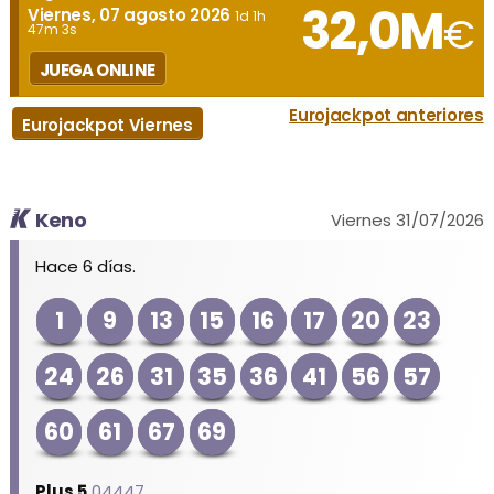
32,0M
Viernes, 07 agosto 2026
1d 1h
€
47m 3s
JUEGA ONLINE
Eurojackpot anteriores
Eurojackpot Viernes
Keno
Viernes 31/07/2026
Hace 6 días.
1
9
13
15
16
17
20
23
24
26
31
35
36
41
56
57
60
61
67
69
Plus 5
04447