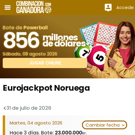
Accede
Bote de
Powerball
856
millones
de dólares
Sábado, 08 agosto 2026
JUGAR ONLINE
Eurojackpot Noruega
31 de julio de 2026
Martes, 04 agosto 2026
Cambiar fecha
Hace 3 días. Bote:
23.000.000
.
kr