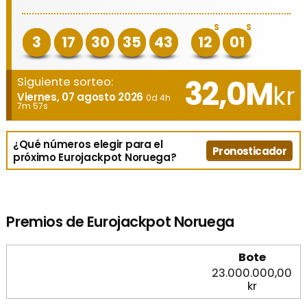
S
S
3
17
30
35
43
12
01
32,0M
Siguiente sorteo:
kr
Viernes, 07 agosto 2026
0d 4h
7m 57s
¿Qué números elegir para el
Pronosticador
próximo Eurojackpot Noruega?
Premios de Eurojackpot Noruega
Bote
23.000.000,00
kr