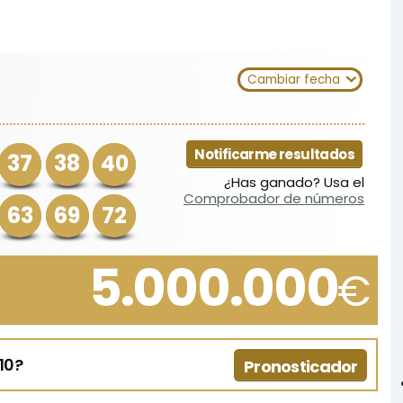
Cambiar fecha
Notificarme resultados
37
38
40
¿Has ganado? Usa el
Comprobador de números
63
69
72
5.000.000
€
10?
Pronosticador