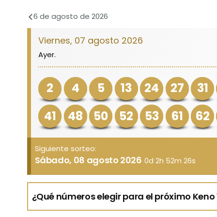
6 de agosto de 2026
Viernes, 07 agosto 2026
Ayer.
2
4
5
13
24
27
31
41
48
50
52
53
61
62
Siguiente sorteo:
Sábado, 08 agosto 2026
0d 2h 52m 26s
¿Qué números elegir para el próximo Keno 