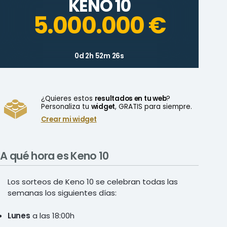
KENO 10
5.000.000 €
0d 2h 52m 26s
¿Quieres estos
resultados en tu web
?
Personaliza tu
widget
, GRATIS para siempre.
Crear mi widget
A qué hora es Keno 10
Los sorteos de Keno 10 se celebran todas las
semanas los siguientes días:
Lunes
a las 18:00h