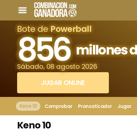
Bote de
Powerball
856
millones d
Sábado, 08 agosto 2026
JUGAR ONLINE
Keno 10
Comprobar
Pronosticador
Jugar
Keno 10