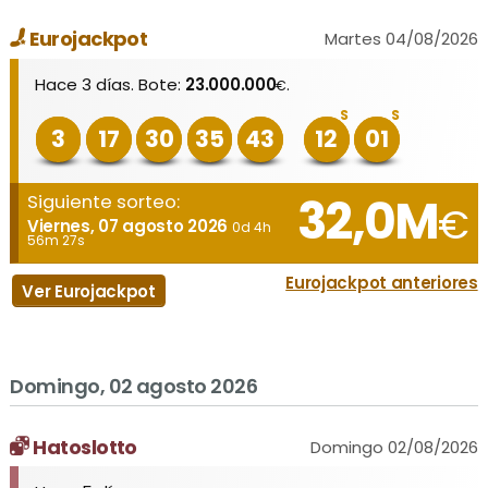
Eurojackpot
Martes 04/08/2026
Hace 3 días. Bote:
23.000.000
.
€
S
S
3
17
30
35
43
12
01
32,0M
Siguiente sorteo:
€
Viernes, 07 agosto 2026
0d 4h
56m 27s
Eurojackpot anteriores
Ver Eurojackpot
Domingo, 02 agosto 2026
Hatoslotto
Domingo 02/08/2026