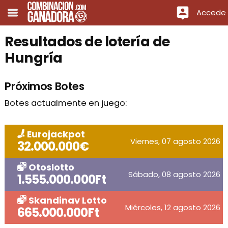
Accede
Resultados de lotería de
Hungría
Próximos Botes
Botes actualmente en juego:
Eurojackpot
Viernes, 07 agosto 2026
32.000.000€
Otoslotto
Sábado, 08 agosto 2026
1.555.000.000Ft
Skandinav Lotto
Miércoles, 12 agosto 2026
665.000.000Ft