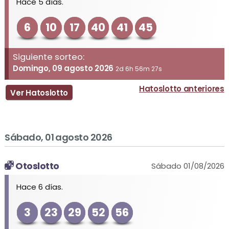
Hace 5 días.
6
10
17
40
41
45
Siguiente sorteo:
Domingo, 09 agosto 2026
2d 6h 56m 27s
Hatoslotto anteriores
Ver Hatoslotto
Sábado, 01 agosto 2026
Otoslotto
Sábado 01/08/2026
Hace 6 días.
3
23
29
52
56