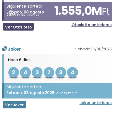
1.555,0M
Siguiente sorteo:
Ft
Sábado, 08 agosto
2026
1d 6h 56m 27s
Otoslotto anteriores
Ver Otoslotto
Joker
Sábado 01/08/2026
Hace 6 días.
2
4
3
7
3
4
Siguiente sorteo:
Sábado, 08 agosto 2026
1d 6h 56m 27s
Joker anteriores
Ver Joker