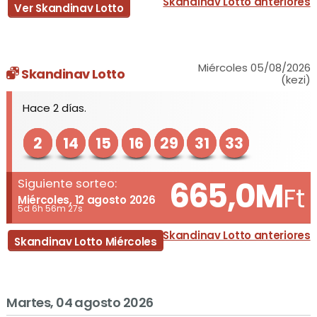
Skandinav Lotto anteriores
Ver Skandinav Lotto
Miércoles 05/08/2026
Skandinav Lotto
(kezi)
Hace 2 días.
2
14
15
16
29
31
33
665,0M
Siguiente sorteo:
Ft
Miércoles, 12 agosto 2026
5d 6h 56m 27s
Skandinav Lotto anteriores
Skandinav Lotto Miércoles
Martes, 04 agosto 2026