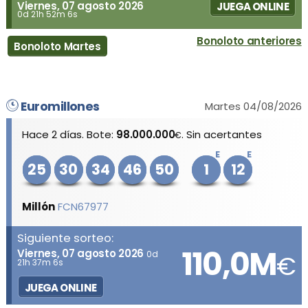
Viernes, 07 agosto 2026
JUEGA ONLINE
0d 21h 52m 6s
Bonoloto anteriores
Bonoloto Martes
Euromillones
Martes 04/08/2026
Hace 2 días. Bote:
98.000.000
. Sin acertantes
€
E
E
25
30
34
46
50
1
12
Millón
FCN67977
Siguiente sorteo:
110,0M
Viernes, 07 agosto 2026
0d
€
21h 37m 6s
JUEGA ONLINE