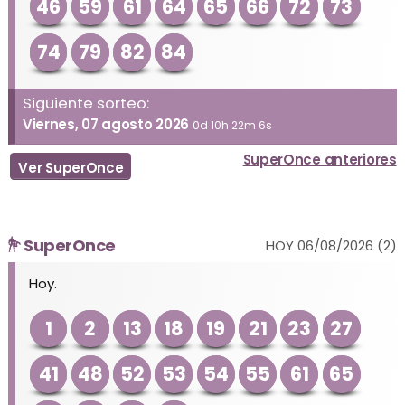
46
59
61
64
65
66
72
73
74
79
82
84
Siguiente sorteo:
Viernes, 07 agosto 2026
0d 10h 22m 6s
SuperOnce anteriores
Ver SuperOnce
SuperOnce
HOY 06/08/2026 (2)
Hoy.
1
2
13
18
19
21
23
27
41
48
52
53
54
55
61
65