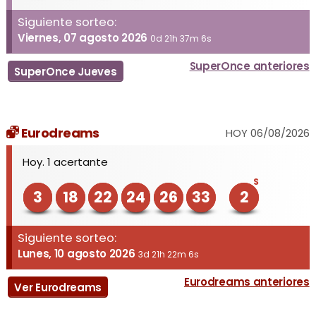
Siguiente sorteo:
Viernes, 07 agosto 2026
0d 21h 37m 6s
SuperOnce anteriores
SuperOnce Jueves
Eurodreams
HOY 06/08/2026
Hoy. 1 acertante
S
3
18
22
24
26
33
2
Siguiente sorteo:
Lunes, 10 agosto 2026
3d 21h 22m 6s
Eurodreams anteriores
Ver Eurodreams