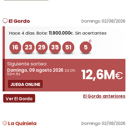
El Gordo
Domingo 02/08/2026
Hace 4 días. Bote:
11.900.000
. Sin acertantes
€
C
16
23
29
35
51
5
Siguiente sorteo:
12,6M
Domingo, 09 agosto 2026
2d 21h
€
52m 6s
JUEGA ONLINE
El Gordo anteriores
Ver El Gordo
La Quiniela
Domingo 02/08/2026