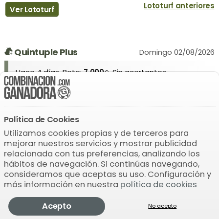
Lototurf anteriores
Ver Lototurf
Quintuple Plus
Domingo 02/08/2026
Hace 4 días. Bote:
7.000
. Sin acertantes
€
P
1
4
7
2
6
4
Política de Cookies
11.000
Siguiente sorteo:
€
Utilizamos cookies propias y de terceros para
Domingo, 09 agosto 2026
2d
mejorar nuestros servicios y mostrar publicidad
0h 22m 6s
relacionada con tus preferencias, analizando los
Quintuple Plus anteriores
hábitos de navegación. Si continúas navegando,
Ver Quintuple Plus
consideramos que aceptas su uso. Configuración y
más información en nuestra
política de cookies
Acepto
ONCE
No acepto
Domingo 02/08/2026