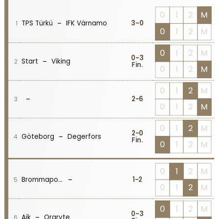
0
1
2
M
-
3
-0
TPS Türkü
IFK Värnamo
1
0
1
2
M
0
1
2
M
0
-3
-
Start
Viking
2
Fin.
0
1
2
M
0
1
2
M
-
2
-6
3
0
1
2
M
0
1
2
M
2
-0
-
Göteborg
Degerfors
4
Fin.
0
1
2
M
0
1
2
M
-
1
-2
Brommapojkarna
5
0
1
2
M
0
1
2
M
0
-3
-
Aik
Orgryte
6