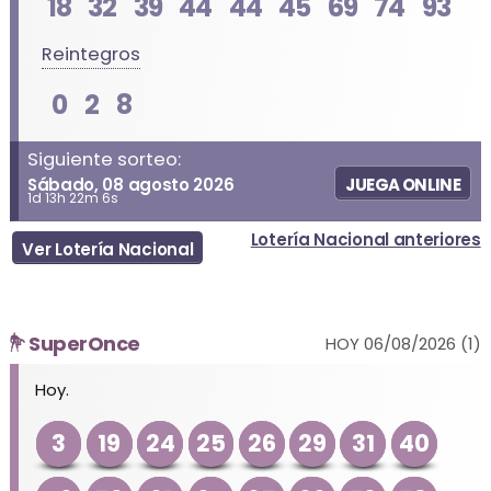
18
32
39
44
44
45
69
74
93
Reintegros
0
2
8
Siguiente sorteo:
Sábado, 08 agosto 2026
JUEGA ONLINE
1d 13h 22m 6s
Lotería Nacional anteriores
Ver Lotería Nacional
SuperOnce
HOY 06/08/2026 (1)
Hoy.
3
19
24
25
26
29
31
40