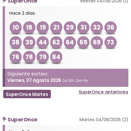
SuperOnce
Martes 04/08/2026 (1)
Hace 2 días.
10
18
19
21
29
31
32
36
38
39
44
62
64
65
69
73
76
78
79
84
Siguiente sorteo:
Viernes, 07 agosto 2026
0d 10h 22m 6s
SuperOnce anteriores
SuperOnce Martes
SuperOnce
Martes 04/08/2026 (2)