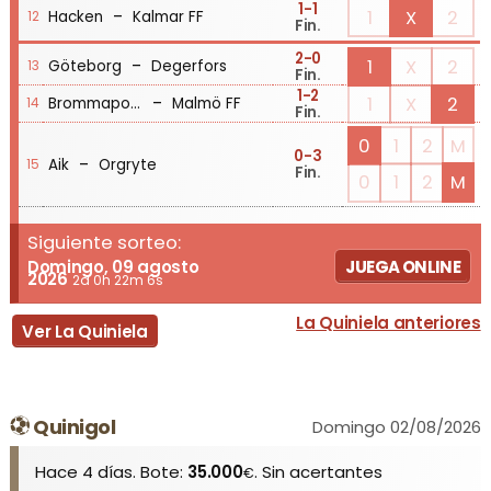
1
-1
-
1
X
2
Hacken
Kalmar FF
12
Fin.
2
-0
-
1
X
2
Göteborg
Degerfors
13
Fin.
1
-2
-
1
X
2
Brommapojkarna
Malmö FF
14
Fin.
0
1
2
M
0
-3
-
Aik
Orgryte
15
Fin.
0
1
2
M
Siguiente sorteo:
Domingo, 09 agosto
JUEGA ONLINE
2026
2d 0h 22m 6s
La Quiniela anteriores
Ver La Quiniela
Quinigol
Domingo 02/08/2026
Hace 4 días. Bote:
35.000
. Sin acertantes
€