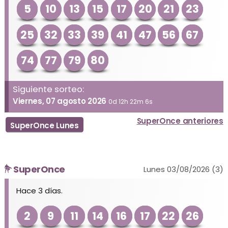
5
10
13
15
17
20
21
23
25
32
33
39
41
47
56
67
74
77
79
80
Siguiente sorteo:
Viernes, 07 agosto 2026
0d 12h 22m 6s
SuperOnce anteriores
SuperOnce Lunes
SuperOnce
Lunes 03/08/2026 (3)
Hace 3 días.
2
9
11
14
16
17
22
26