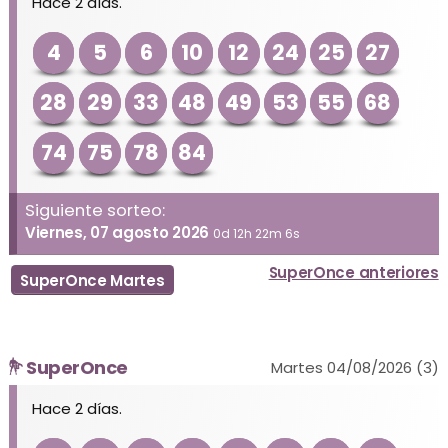
Hace 2 días.
4
5
6
10
12
24
25
27
28
29
33
48
49
53
55
68
74
75
78
84
Siguiente sorteo:
Viernes, 07 agosto 2026
0d 12h 22m 6s
SuperOnce anteriores
SuperOnce Martes
SuperOnce
Martes 04/08/2026 (3)
Hace 2 días.