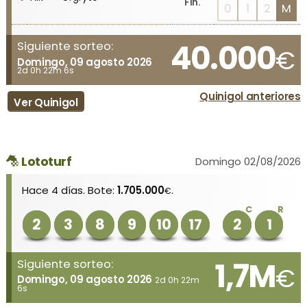
Fin.
0
1
2
M
40.000
Siguiente sorteo:
€
Domingo, 09 agosto 2026
2d 0h 22m 6s
Quinigol anteriores
Ver Quinigol
Lototurf
Domingo 02/08/2026
Hace 4 días. Bote:
1.705.000
.
€
C
R
2
3
8
9
10
17
2
1
1,7M
Siguiente sorteo:
€
Domingo, 09 agosto 2026
2d 0h 22m
6s