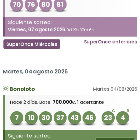
70
76
80
81
Siguiente sorteo:
Viernes, 07 agosto 2026
0d 21h 37m 6s
SuperOnce anteriores
SuperOnce Miércoles
Martes, 04 agosto 2026
Bonoloto
Martes 04/08/2026
Hace 2 días. Bote:
700.000
. 1 acertante
€
C
R
7
10
30
37
43
46
23
4
Siguiente sorteo: