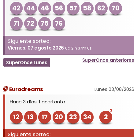
42
44
46
56
57
58
62
70
71
72
75
76
Siguiente sorteo:
Viernes, 07 agosto 2026
0d 21h 37m 6s
SuperOnce anteriores
SuperOnce Lunes
Eurodreams
Lunes 03/08/2026
Hace 3 días. 1 acertante
S
12
13
17
20
23
34
2
Siguiente sorteo: