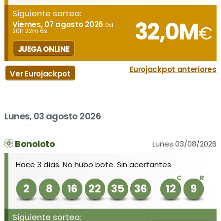
Siguiente sorteo:
32,0M
Viernes, 07 agosto 2026
0d
€
20h 22m 6s
JUEGA ONLINE
Eurojackpot anteriores
Ver Eurojackpot
Lunes, 03 agosto 2026
Bonoloto
Lunes 03/08/2026
Hace 3 días. No hubo bote. Sin acertantes
C
R
2
8
16
22
35
36
12
9
Siguiente sorteo: