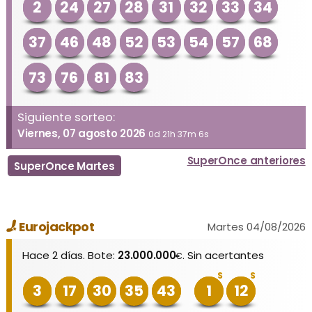
2
24
27
28
31
32
33
34
37
46
48
52
53
54
57
68
73
76
81
83
Siguiente sorteo:
Viernes, 07 agosto 2026
0d 21h 37m 6s
SuperOnce anteriores
SuperOnce Martes
Eurojackpot
Martes 04/08/2026
Hace 2 días. Bote:
23.000.000
. Sin acertantes
€
S
S
3
17
30
35
43
1
12