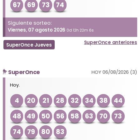
67
69
73
74
Siguiente sorteo:
Viernes, 07 agosto 2026
0d 12h 22m 6s
SuperOnce anteriores
SuperOnce Jueves
SuperOnce
HOY 06/08/2026 (3)
Hoy.
4
20
21
28
32
34
38
44
48
49
50
56
58
63
70
73
74
79
80
83