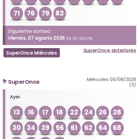
71
76
79
82
Siguiente sorteo:
Viernes, 07 agosto 2026
0d 12h 22m 6s
SuperOnce anteriores
SuperOnce Miércoles
Miércoles 05/08/2026
SuperOnce
(3)
Ayer.
13
16
17
18
22
24
26
28
30
34
39
56
61
62
64
68