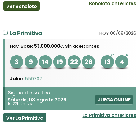
Bonoloto anteriores
Ver Bonoloto
La Primitiva
HOY 06/08/2026
Hoy. Bote:
53.000.000
. Sin acertantes
€
C
R
3
9
14
19
22
26
13
4
Joker
559707
Siguiente sorteo:
Sábado, 08 agosto 2026
JUEGA ONLINE
1d 22h 2m 7s
La Primitiva anteriores
Ver La Primitiva