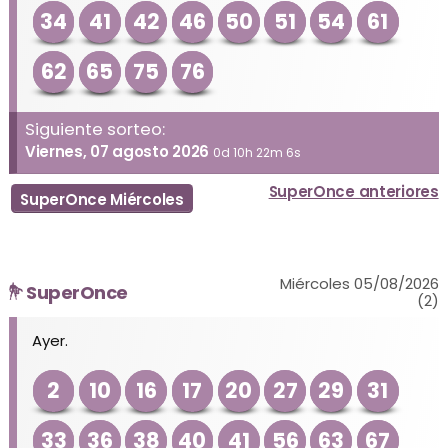
34
41
42
46
50
51
54
61
62
65
75
76
Siguiente sorteo:
Viernes, 07 agosto 2026
0d 10h 22m 6s
SuperOnce anteriores
SuperOnce Miércoles
Miércoles 05/08/2026
SuperOnce
(2)
Ayer.
2
10
16
17
20
27
29
31
33
36
38
40
41
56
63
67