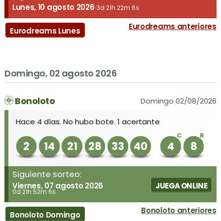
Lunes, 10 agosto 2026
3d 21h 22m 6s
Eurodreams anteriores
Eurodreams Lunes
Domingo, 02 agosto 2026
Bonoloto
Domingo 02/08/2026
Hace 4 días. No hubo bote. 1 acertante
C
R
2
14
21
28
33
40
4
8
Siguiente sorteo:
Viernes, 07 agosto 2026
JUEGA ONLINE
0d 21h 52m 6s
Bonoloto anteriores
Bonoloto Domingo