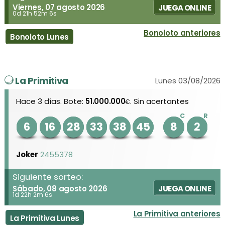
Viernes, 07 agosto 2026
JUEGA ONLINE
0d 21h 52m 6s
Bonoloto anteriores
Bonoloto Lunes
La Primitiva
Lunes 03/08/2026
Hace 3 días. Bote:
51.000.000
. Sin acertantes
€
C
R
6
16
28
33
38
45
8
2
Joker
2455378
Siguiente sorteo:
Sábado, 08 agosto 2026
JUEGA ONLINE
1d 22h 2m 6s
La Primitiva anteriores
La Primitiva Lunes