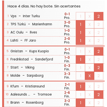
Hace 4 días. No hay bote. Sin acertantes
0
-1
-
1
X
2
Vps
Inter Turku
1
Pro.
3
-0
-
1
X
2
TPS Türkü
Marienhamn
2
Pro.
1
-0
-
1
X
2
AC Oulu
Ilves
3
Pro.
2
-0
-
1
X
2
Lahti
FF Jaro
4
Pro.
0
-1
-
1
X
2
Gnistan
Kups Kuopio
5
Pro.
1
-0
-
1
X
2
Fredrikstad
Sandefjord
6
Fin.
0
-3
-
1
X
2
Start
Viking
7
Fin.
3
-3
-
1
X
2
Molde
Sarpsborg
8
Fin.
2
-1
-
1
X
2
Kfum
Kristiansund
9
Fin.
2
-6
-
1
X
2
Aalesunds FK
Tromsoe
10
Fin.
3
-2
-
1
X
2
Brann
Rosenborg
11
Fin.