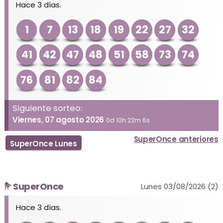
Hace 3 días.
1
7
13
18
19
22
27
32
41
42
47
48
51
58
73
74
76
81
82
84
Siguiente sorteo:
Viernes, 07 agosto 2026
0d 10h 22m 6s
SuperOnce anteriores
SuperOnce Lunes
SuperOnce
Lunes 03/08/2026 (2)
Hace 3 días.