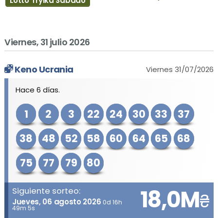
Lotto Tryika Sábado
Viernes, 31 julio 2026
Keno Ucrania
Viernes 31/07/2026
Hace 6 días.
1
2
3
22
24
30
33
37
38
48
52
58
60
64
65
68
75
77
79
80
18,0M
Siguiente sorteo:
₴
Jueves, 06 agosto 2026
0d 16h
49m 5s