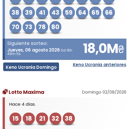
38
39
41
43
59
64
65
66
70
73
78
80
18,0M
Siguiente sorteo:
₴
Jueves, 06 agosto 2026
0d 16h
49m 5s
Keno Ucrania anteriores
Keno Ucrania Domingo
Lotto Maxima
Domingo 02/08/2026
Hace 4 días.
15
18
21
32
38