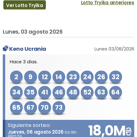
Lotto Tryika anteriores
Ver Lotto Tryika
Lunes, 03 agosto 2026
Keno Ucrania
Lunes 03/08/2026
Hace 3 días.
2
9
12
14
23
24
26
32
34
35
41
46
48
52
63
64
65
67
70
73
18,0M
Siguiente sorteo:
₴
Jueves, 06 agosto 2026
0d 16h
49m 5s