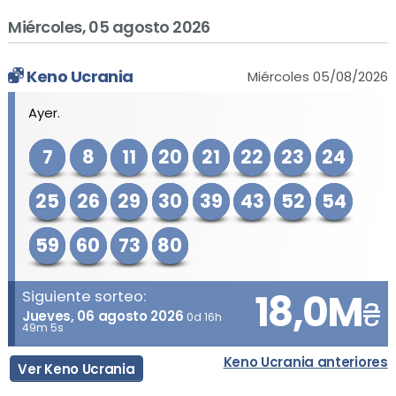
Miércoles, 05 agosto 2026
Keno Ucrania
Miércoles 05/08/2026
Ayer.
7
8
11
20
21
22
23
24
25
26
29
30
39
43
52
54
59
60
73
80
18,0M
Siguiente sorteo:
₴
Jueves, 06 agosto 2026
0d 16h
49m 5s
Keno Ucrania anteriores
Ver Keno Ucrania