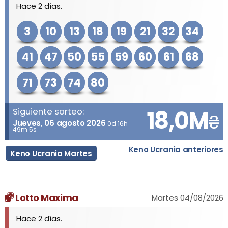
Hace 2 días.
3
10
13
18
19
21
32
34
41
47
50
55
59
60
61
68
71
73
74
80
18,0M
Siguiente sorteo:
₴
Jueves, 06 agosto 2026
0d 16h
49m 5s
Keno Ucrania anteriores
Keno Ucrania Martes
Lotto Maxima
Martes 04/08/2026
Hace 2 días.