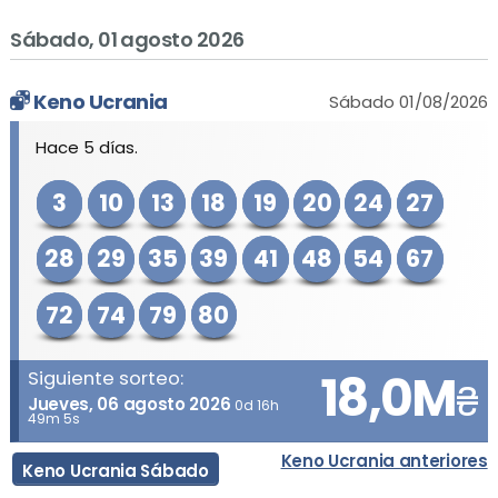
Sábado, 01 agosto 2026
Keno Ucrania
Sábado 01/08/2026
Hace 5 días.
3
10
13
18
19
20
24
27
28
29
35
39
41
48
54
67
72
74
79
80
18,0M
Siguiente sorteo:
₴
Jueves, 06 agosto 2026
0d 16h
49m 5s
Keno Ucrania anteriores
Keno Ucrania Sábado