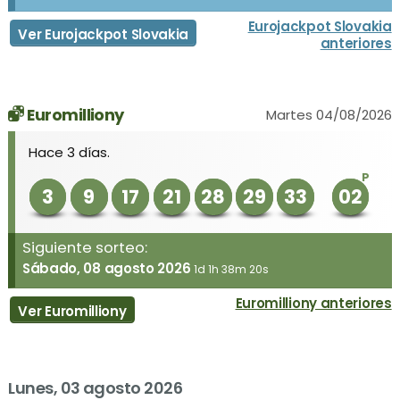
Eurojackpot Slovakia
Ver Eurojackpot Slovakia
anteriores
Euromilliony
Martes 04/08/2026
Hace 3 días.
P
3
9
17
21
28
29
33
02
Siguiente sorteo:
Sábado, 08 agosto 2026
1d 1h 38m 20s
Euromilliony anteriores
Ver Euromilliony
Lunes, 03 agosto 2026