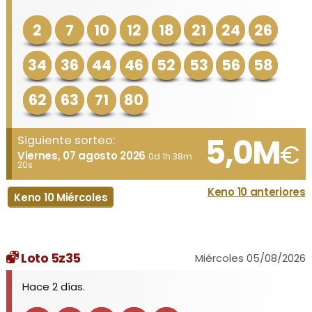
2
7
10
12
18
21
24
26
34
36
44
46
52
53
56
58
62
63
71
80
5,0M
Siguiente sorteo:
€
Viernes, 07 agosto 2026
0d 1h 38m
20s
Keno 10 anteriores
Keno 10 Miércoles
Loto 5z35
Miércoles 05/08/2026
Hace 2 días.