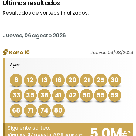
Últimos resultados
Resultados de sorteos finalizados:
Jueves, 06 agosto 2026
Keno 10
Jueves 06/08/2026
Ayer.
8
12
13
16
20
21
25
30
33
35
38
41
42
50
55
59
68
71
74
80
5,0M
Siguiente sorteo:
€
Viernes, 07 agosto 2026
0d 1h 38m