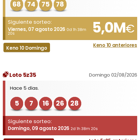
68
74
75
78
5,0M
Siguiente sorteo:
€
Viernes, 07 agosto 2026
0d 1h 38m
20s
Keno 10 anteriores
Keno 10 Domingo
Loto 5z35
Domingo 02/08/2026
Hace 5 días.
5
7
16
26
28
Siguiente sorteo:
Domingo, 09 agosto 2026
2d 1h 38m 20s