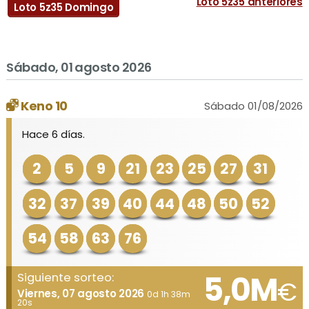
Loto 5z35 anteriores
Loto 5z35 Domingo
Sábado, 01 agosto 2026
Keno 10
Sábado 01/08/2026
Hace 6 días.
2
5
9
21
23
25
27
31
32
37
39
40
44
48
50
52
54
58
63
76
5,0M
Siguiente sorteo:
€
Viernes, 07 agosto 2026
0d 1h 38m
20s