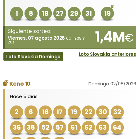
B
1
8
18
27
29
31
19
1,4M
Siguiente sorteo:
€
Viernes, 07 agosto 2026
0d 1h 38m
20s
Loto Slovakia anteriores
Loto Slovakia Domingo
Keno 10
Domingo 02/08/2026
Hace 5 días.
2
6
16
17
19
22
30
32
36
38
52
57
61
62
63
64