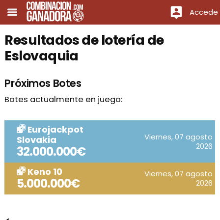
Accede
Resultados de lotería de
Eslovaquia
Próximos Botes
Botes actualmente en juego:
Eurojackpot
Viernes, 07 agosto
Slovakia
2026
32.000.000€
Keno 10
Viernes, 07 agosto
5.000.000€
2026