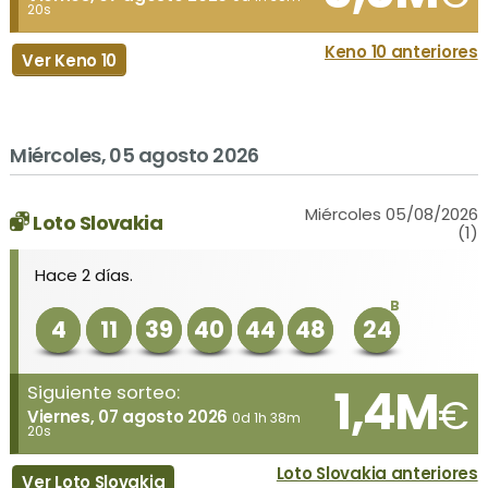
20s
Keno 10 anteriores
Ver Keno 10
Miércoles, 05 agosto 2026
Miércoles 05/08/2026
Loto Slovakia
(1)
Hace 2 días.
B
4
11
39
40
44
48
24
1,4M
Siguiente sorteo:
€
Viernes, 07 agosto 2026
0d 1h 38m
20s
Loto Slovakia anteriores
Ver Loto Slovakia