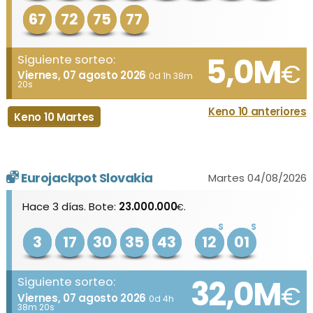
67
72
75
77
5,0M
Siguiente sorteo:
€
Viernes, 07 agosto 2026
0d 1h 38m
20s
Keno 10 anteriores
Keno 10 Martes
Eurojackpot Slovakia
Martes 04/08/2026
Hace 3 días. Bote:
23.000.000
.
€
S
S
3
17
30
35
43
12
01
32,0M
Siguiente sorteo:
€
Viernes, 07 agosto 2026
0d 4h
38m 20s