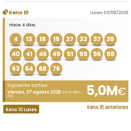
Keno 10
Lunes 03/08/2026
Hace 4 días.
4
13
18
19
27
33
37
38
40
41
46
49
51
55
56
58
63
64
68
76
5,0M
Siguiente sorteo:
€
Viernes, 07 agosto 2026
0d 1h 38m
20s
Keno 10 anteriores
Keno 10 Lunes