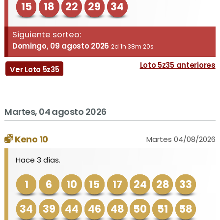
15
18
22
29
34
Siguiente sorteo:
Domingo, 09 agosto 2026
2d 1h 38m 20s
Loto 5z35 anteriores
Ver Loto 5z35
Martes, 04 agosto 2026
Keno 10
Martes 04/08/2026
Hace 3 días.
1
6
10
15
17
24
28
33
34
39
44
46
48
50
51
58