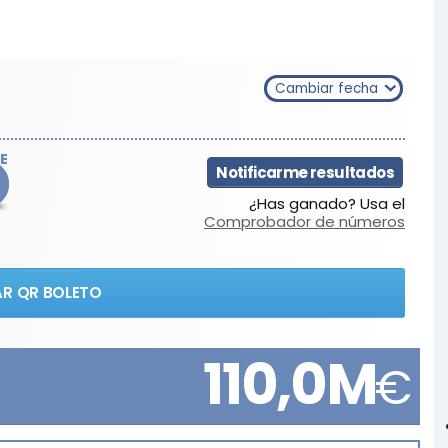
Cambiar fecha
E
Notificarme resultados
¿Has ganado? Usa el
Comprobador de números
R QR BOLETO
110,0M
€