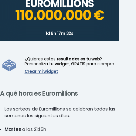
EUROMILLIONS
110.000.000 €
1d 6h 17m 32s
¿Quieres estos
resultados en tu web
?
Personaliza tu
widget
, GRATIS para siempre.
Crear mi widget
A qué hora es Euromillions
Los sorteos de Euromillions se celebran todas las
semanas los siguientes días:
Martes
a las 21:15h