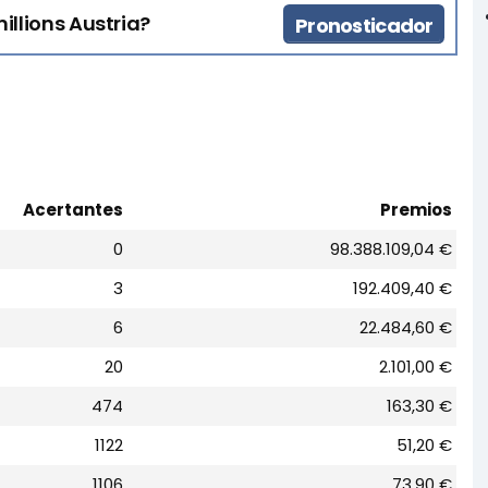
illions Austria?
Pronosticador
Acertantes
Premios
0
98.388.109,04 €
3
192.409,40 €
6
22.484,60 €
20
2.101,00 €
474
163,30 €
1122
51,20 €
1106
73,90 €