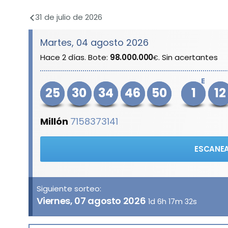
31 de julio de 2026
Martes, 04 agosto 2026
Hace 2 días. Bote:
98.000.000
. Sin acertantes
€
E
25
30
34
46
50
1
12
Millón
7158373141
ESCANEA
Siguiente sorteo:
Viernes, 07 agosto 2026
1d 6h 17m 32s