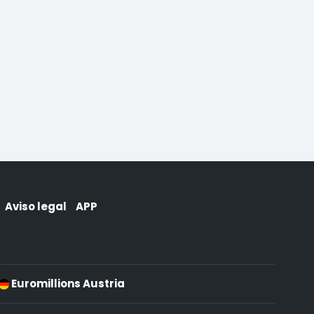
Aviso legal
APP
Euromillions Austria