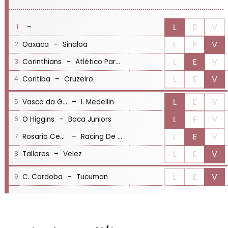
-
L
E
V
1
-
L
E
V
Oaxaca
Sinaloa
2
-
L
E
V
Corinthians
Atlético Paranaense
3
-
L
E
V
Coritiba
Cruzeiro
4
-
L
E
V
Vasco da Gama
I. Medellin
5
-
L
E
V
O Higgins
Boca Juniors
6
-
L
E
V
Rosario Central
Racing De Santander
7
-
L
E
V
Talleres
Velez
8
-
L
E
V
C. Cordoba
Tucuman
9