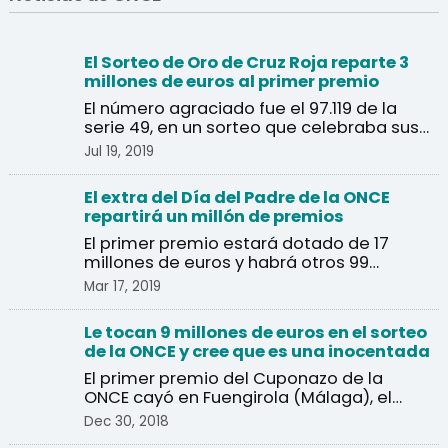
El Sorteo de Oro de Cruz Roja reparte 3
millones de euros al primer premio
El número agraciado fue el 97.119 de la
serie 49, en un sorteo que celebraba sus
40 años.
Jul 19, 2019
El extra del Día del Padre de la ONCE
repartirá un millón de premios
El primer premio estará dotado de 17
millones de euros y habrá otros 99
premios de 40.000 euros.
Mar 17, 2019
Le tocan 9 millones de euros en el sorteo
de la ONCE y cree que es una inocentada
El primer premio del Cuponazo de la
ONCE cayó en Fuengirola (Málaga), el
agraciado pensó que se ...
Dec 30, 2018