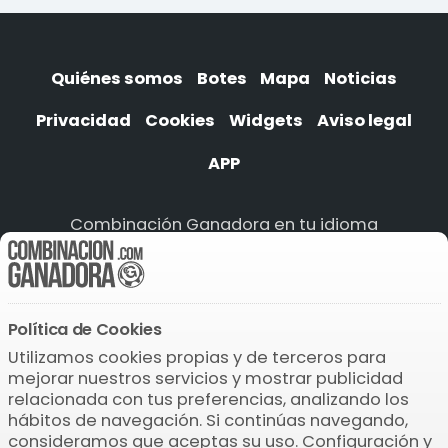
Quiénes somos
Botes
Mapa
Noticias
Privacidad
Cookies
Widgets
Aviso legal
APP
Combinación Ganadora en tu idioma
ONCE
ONCE
ONCE
ONCE
Política de Cookies
Descarga la APP
Utilizamos cookies propias y de terceros para
mejorar nuestros servicios y mostrar publicidad
relacionada con tus preferencias, analizando los
hábitos de navegación. Si continúas navegando,
consideramos que aceptas su uso. Configuración y