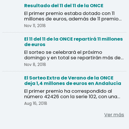
Resultado del 11 del 11 de la ONCE
El primer premio estaba dotado con 11
millones de euros, además de 11 premios
de un millón de euros.
Nov 11, 2018
El 11 del 11 de la ONCE repartirá 11 millones
de euros
El sorteo se celebrará el próximo
domingo y en total se repartirán más de
un millón de euros en ...
Nov 8, 2018
El Sorteo Extra de Verano de la ONCE
deja 1,4 millones de euros en Andalucía
El primer premio ha correspondido al
número 42426 con la serie 102, con una
dotación de 20 millo ...
Aug 16, 2018
Ver más