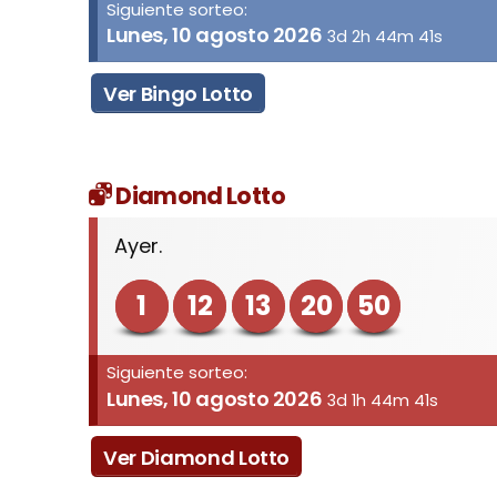
Siguiente sorteo:
Lunes, 10 agosto 2026
3d 2h 44m 41s
Ver Bingo Lotto
Diamond Lotto
Ayer.
1
12
13
20
50
Siguiente sorteo:
Lunes, 10 agosto 2026
3d 1h 44m 41s
Ver Diamond Lotto