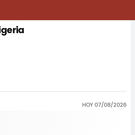
igeria
HOY 07/08/2026