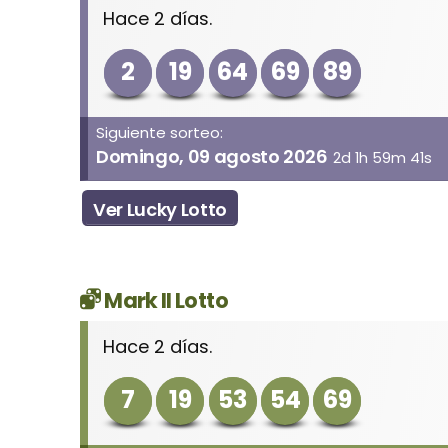
Hace 2 días.
2
19
64
69
89
Siguiente sorteo:
Domingo, 09 agosto 2026
2d 1h 59m 41s
Ver Lucky Lotto
Mark II Lotto
Hace 2 días.
7
19
53
54
69