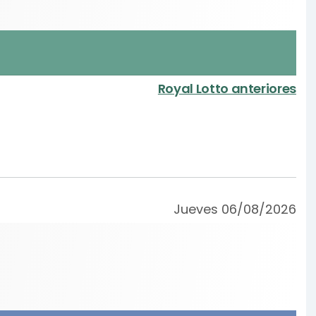
Royal Lotto anteriores
Jueves 06/08/2026