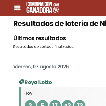
Resultados de lotería de N
Últimos resultados
Resultados de sorteos finalizados:
Viernes, 07 agosto 2026
Royal Lotto
Hoy.
3
5
17
43
73