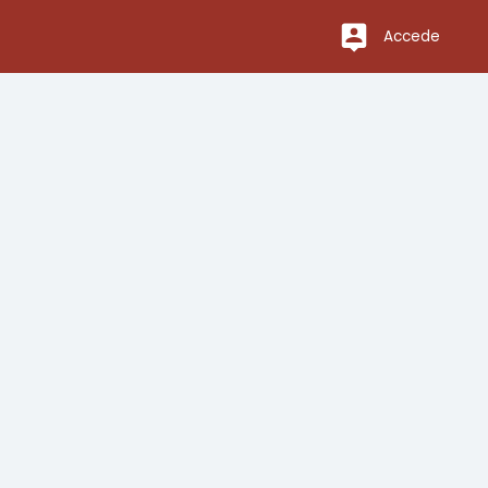
Accede