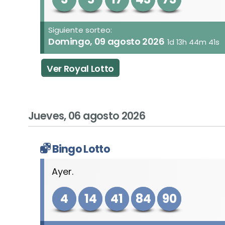
Siguiente sorteo:
Domingo, 09 agosto 2026
1d 13h 44m 41s
Ver Royal Lotto
Jueves, 06 agosto 2026
Bingo Lotto
Ayer.
4
14
41
84
90