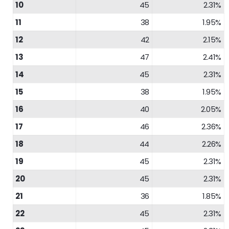
10
45
2.31%
11
38
1.95%
12
42
2.15%
13
47
2.41%
14
45
2.31%
15
38
1.95%
16
40
2.05%
17
46
2.36%
18
44
2.26%
19
45
2.31%
20
45
2.31%
21
36
1.85%
22
45
2.31%