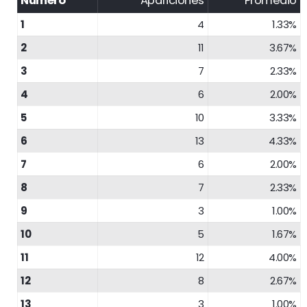
Número
Apariciones
Promedio
1
4
1.33%
2
11
3.67%
3
7
2.33%
4
6
2.00%
5
10
3.33%
6
13
4.33%
7
6
2.00%
8
7
2.33%
9
3
1.00%
10
5
1.67%
11
12
4.00%
12
8
2.67%
13
3
1.00%