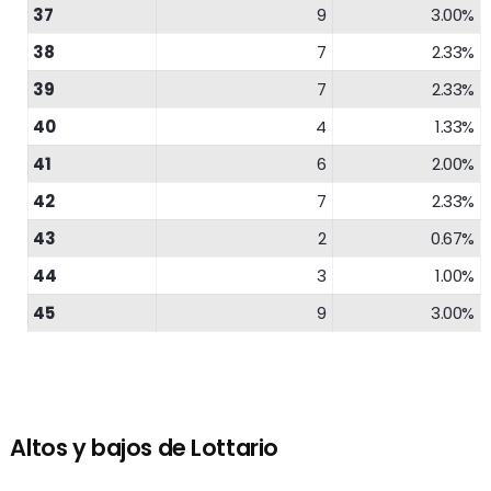
37
9
3.00%
38
7
2.33%
39
7
2.33%
40
4
1.33%
41
6
2.00%
42
7
2.33%
43
2
0.67%
44
3
1.00%
45
9
3.00%
Altos y bajos de Lottario