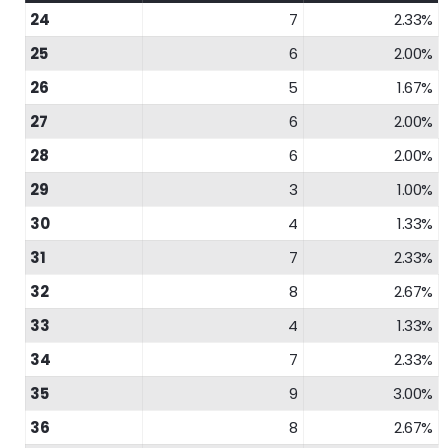
24
7
2.33%
25
6
2.00%
26
5
1.67%
27
6
2.00%
28
6
2.00%
29
3
1.00%
30
4
1.33%
31
7
2.33%
32
8
2.67%
33
4
1.33%
34
7
2.33%
35
9
3.00%
36
8
2.67%