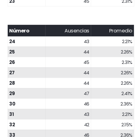
23
45
2.31%
Número
Ausencias
Promedio
24
43
2.21%
25
44
2.26%
26
45
2.31%
27
44
2.26%
28
44
2.26%
29
47
2.41%
30
46
2.36%
31
43
2.21%
32
42
2.15%
33
46
2.36%