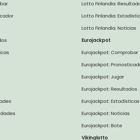
obar
Lotto Finlandia: Resultad
icador
Lotto Finlandia: Estadísti
Lotto Finlandia: Noticias
ados
Eurojackpot
ticas
Eurojackpot: Comprobar
Eurojackpot: Pronosticad
Eurojackpot: Jugar
Eurojackpot: Resultados
dades
Eurojackpot: Estadísticas
lidades
Eurojackpot: Noticias
Eurojackpot: Bote
Vikinglotto