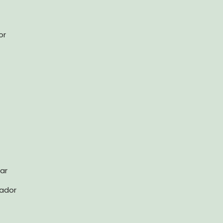
or
ar
cador