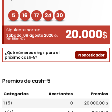
5
16
17
24
30
20.000
Siguiente sorteo:
$
Sábado, 08 agosto 2026
0d
16h 55m 47s
¿Qué números elegir para el
Pronosticador
próximo cash-5?
Premios de cash-5
Categorías
Acertantes
Premios
1 (5)
0
20.000,00 $