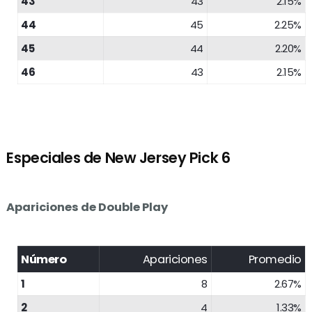
43
43
2.15%
44
45
2.25%
45
44
2.20%
46
43
2.15%
Especiales de New Jersey Pick 6
Apariciones de Double Play
Número
Apariciones
Promedio
1
8
2.67%
2
4
1.33%