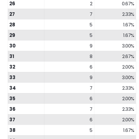
26
2
0.67%
27
7
2.33%
28
5
1.67%
29
5
1.67%
30
9
3.00%
31
8
2.67%
32
6
2.00%
33
9
3.00%
34
7
2.33%
35
6
2.00%
36
7
2.33%
37
6
2.00%
38
5
1.67%