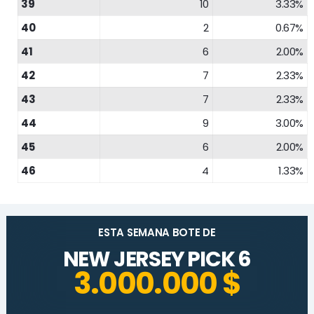
39
10
3.33%
40
2
0.67%
41
6
2.00%
42
7
2.33%
43
7
2.33%
44
9
3.00%
45
6
2.00%
46
4
1.33%
ESTA SEMANA BOTE DE
NEW JERSEY PICK 6
3.000.000 $