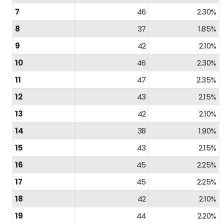
7
46
2.30%
8
37
1.85%
9
42
2.10%
10
46
2.30%
11
47
2.35%
12
43
2.15%
13
42
2.10%
14
38
1.90%
15
43
2.15%
16
45
2.25%
17
45
2.25%
18
42
2.10%
19
44
2.20%