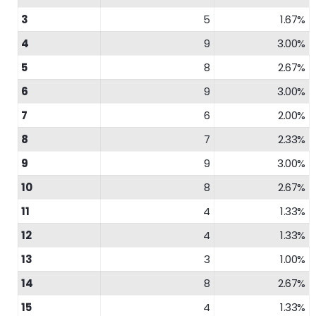
3
5
1.67%
4
9
3.00%
5
8
2.67%
6
9
3.00%
7
6
2.00%
8
7
2.33%
9
9
3.00%
10
8
2.67%
11
4
1.33%
12
4
1.33%
13
3
1.00%
14
8
2.67%
15
4
1.33%