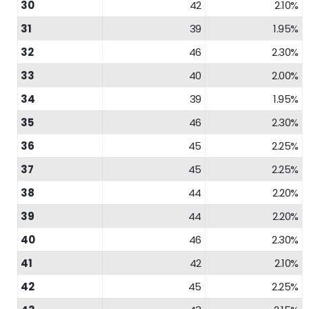
30
42
2.10%
31
39
1.95%
32
46
2.30%
33
40
2.00%
34
39
1.95%
35
46
2.30%
36
45
2.25%
37
45
2.25%
38
44
2.20%
39
44
2.20%
40
46
2.30%
41
42
2.10%
42
45
2.25%