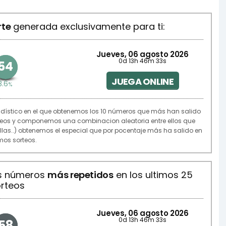
rte
generada exclusivamente para ti:
Jueves, 06 agosto 2026
0d 13h 46m 33s
54
JUEGA ONLINE
8.6
%
adístico en el que obtenemos los 10 números que más han salido
rteos y componemos una combinacion aleatoria entre ellos que
rellas..) obtenemos el especial que por pocentaje más ha salido en
imos sorteos.
os números
más repetidos
en los ultimos 25
rteos
Jueves, 06 agosto 2026
0d 13h 46m 33s
58