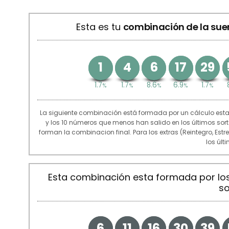
Esta es tu
combinación de la sue
1
4
6
17
29
1.7
1.7
8.6
6.9
1.7
%
%
%
%
%
La siguiente combinación está formada por un cálculo est
y los 10 números que menos han salido en los últimos so
forman la combinacion final. Para los extras (Reintegro, Est
los últ
Esta combinación esta formada por l
so
6
11
16
30
39