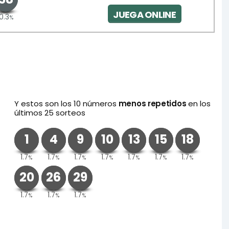
JUEGA ONLINE
10.3
%
Y estos son los 10 números
menos repetidos
en los
últimos 25 sorteos
1
4
9
10
13
15
18
1.7
1.7
1.7
1.7
1.7
1.7
1.7
%
%
%
%
%
%
%
20
26
29
1.7
1.7
1.7
%
%
%