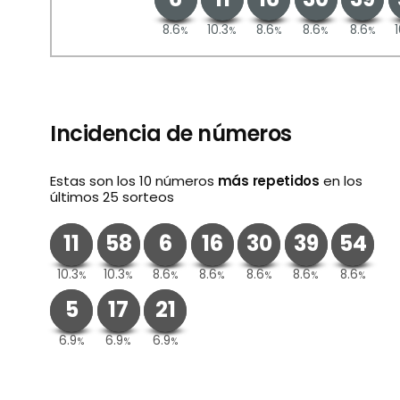
8.6
10.3
8.6
8.6
8.6
%
%
%
%
%
Incidencia de números
Estas son los 10 números
más repetidos
en los
últimos 25 sorteos
11
58
6
16
30
39
54
10.3
10.3
8.6
8.6
8.6
8.6
8.6
%
%
%
%
%
%
%
5
17
21
6.9
6.9
6.9
%
%
%