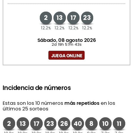
2
13
17
23
12.2
12.2
12.2
12.2
%
%
%
%
Sábado, 08 agosto 2026
2d 19h 57m 43s
JUEGA ONLINE
Incidencia de números
Estas son los 10 números
más repetidos
en los
últimos 25 sorteos
2
13
17
23
26
40
8
10
11