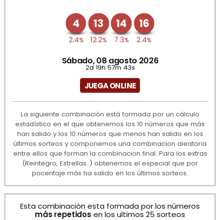
4
13
14
16
2.4
12.2
7.3
2.4
%
%
%
%
Sábado, 08 agosto 2026
2d 19h 57m 43s
JUEGA ONLINE
La siguiente combinación está formada por un cálculo
estadístico en el que obtenemos los 10 números que más
han salido y los 10 números que menos han salido en los
últimos sorteos y componemos una combinacion aleatoria
entre ellos que forman la combinacion final. Para los extras
(Reintegro, Estrellas..) obtenemos el especial que por
pocentaje más ha salido en los últimos sorteos.
Esta combinación esta formada por los números
más repetidos
en los ultimos 25 sorteos