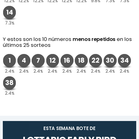
12.2
12.2
12.2
12.2
12.2
12.2
9.8
7.3
7.3
%
%
%
%
%
%
%
%
%
14
7.3
%
Y estos son los 10 números
menos repetidos
en los
últimos 25 sorteos
1
4
7
12
16
18
22
30
34
2.4
2.4
2.4
2.4
2.4
2.4
2.4
2.4
2.4
%
%
%
%
%
%
%
%
%
38
2.4
%
ESTA SEMANA BOTE DE