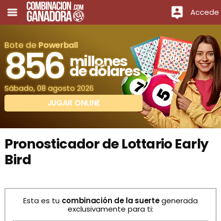
Accede
Bote de
Powerball
856
millones
de dólares
Sábado, 08 agosto 2026
JUGAR ONLINE
Pronosticador de Lottario Early
Bird
Esta es tu
combinación de la suerte
generada
exclusivamente para ti: