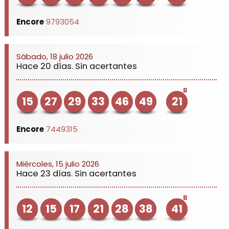
Encore
9793054
Sábado, 18 julio 2026
Hace 20 días. Sin acertantes
B
15
27
29
33
46
49
21
Encore
7449315
Miércoles, 15 julio 2026
Hace 23 días. Sin acertantes
B
12
15
17
21
28
38
41