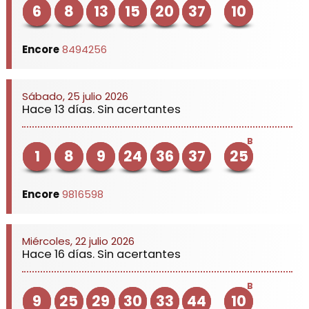
6
8
13
15
20
37
10
Encore
8494256
Sábado, 25 julio 2026
Hace 13 días. Sin acertantes
B
1
8
9
24
36
37
25
Encore
9816598
Miércoles, 22 julio 2026
Hace 16 días. Sin acertantes
B
9
25
29
30
33
44
10