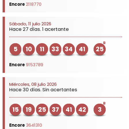
Encore
2118770
Sábado, 11 julio 2026
Hace 27 días. 1 acertante
B
5
10
11
33
34
41
25
Encore
9153789
Miércoles, 08 julio 2026
Hace 30 días. Sin acertantes
B
15
19
25
37
41
42
3
Encore
3641310