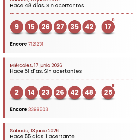
Hace 48 días. Sin acertantes
B
9
15
26
27
35
42
17
Encore
7121231
Miércoles, 17 junio 2026
Hace 51 días. Sin acertantes
B
2
14
23
26
42
48
25
Encore
3398503
Sábado, 13 junio 2026
Hace 55 días. 1 acertante