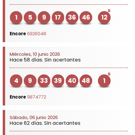
B
1
5
9
17
36
46
12
Encore
6926048
Miércoles, 10 junio 2026
Hace 58 días. Sin acertantes
B
4
9
33
39
40
48
1
Encore
9874772
Sábado, 06 junio 2026
Hace 62 días. Sin acertantes