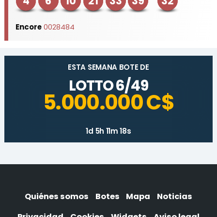
4
6
10
21
33
39
32
Encore
0028484
ESTA SEMANA BOTE DE
LOTTO 6/49
5.000.000 C$
1d 5h 11m 18s
Quiénes somos
Botes
Mapa
Noticias
Privacidad
Cookies
Widgets
Aviso legal