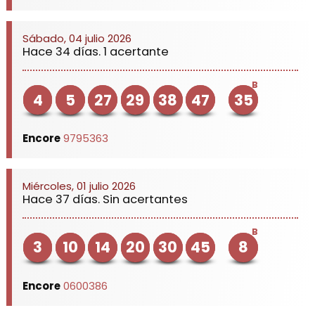
Sábado, 04 julio 2026
Hace 34 días. 1 acertante
B
4
5
27
29
38
47
35
Encore
9795363
Miércoles, 01 julio 2026
Hace 37 días. Sin acertantes
B
3
10
14
20
30
45
8
Encore
0600386