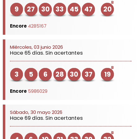
B
9
27
30
33
45
47
20
Encore
4285167
Miércoles, 03 junio 2026
Hace 65 días. Sin acertantes
B
3
5
6
28
30
37
19
Encore
5986029
Sábado, 30 mayo 2026
Hace 69 días. Sin acertantes
B