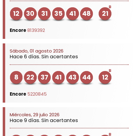
B
12
30
31
35
41
48
21
Encore
8139392
Sábado, 01 agosto 2026
Hace 6 días. Sin acertantes
B
8
22
37
41
43
44
12
Encore
5220845
Miércoles, 29 julio 2026
Hace 9 días. Sin acertantes
B