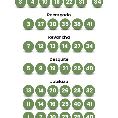
3
4
10
16
22
31
34
Recargado
3
27
30
35
38
41
Revancha
7
12
13
14
27
34
Desquite
5
9
19
21
25
40
Jubilazo
13
14
20
26
28
32
11
14
16
25
40
41
1
7
10
23
29
40