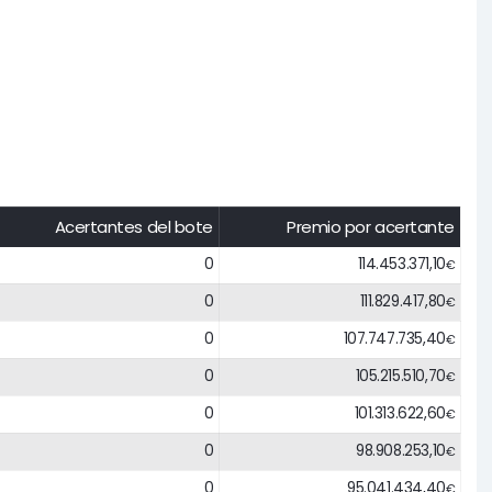
Acertantes del bote
Premio por acertante
0
114.453.371,10
€
0
111.829.417,80
€
0
107.747.735,40
€
0
105.215.510,70
€
0
101.313.622,60
€
0
98.908.253,10
€
0
95.041.434,40
€