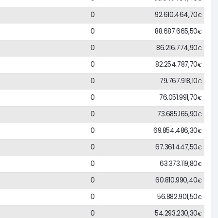
0
92.610.464,70
€
0
88.687.665,50
€
0
86.216.774,90
€
0
82.254.787,70
€
0
79.767.918,10
€
0
76.051.991,70
€
0
73.685.165,90
€
0
69.854.486,30
€
0
67.361.447,50
€
0
63.373.119,80
€
0
60.810.990,40
€
0
56.882.901,50
€
0
54.293.230,30
€