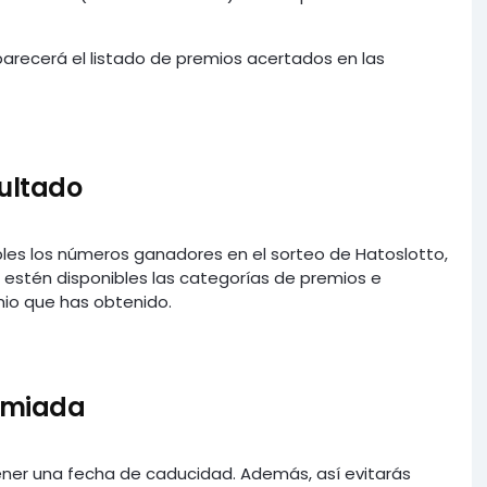
aparecerá el listado de premios acertados en las
ultado
es los números ganadores en el sorteo de Hatoslotto,
stén disponibles las categorías de premios e
mio que has obtenido.
remiada
tener una fecha de caducidad. Además, así evitarás