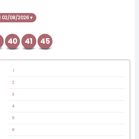
l 02/08/2026 ▾
40
41
45
1
2
3
4
5
6