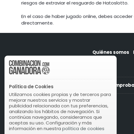
riesgos de extraviar el resguardo de Hatoslotto.
En el caso de haber jugado online, debes acceder
directamente.
Quiénes somos
Check result for Hatoslotto
Comprobar
Política de Cookies
Utilizamos cookies propias y de terceros para
mejorar nuestros servicios y mostrar
publicidad relacionada con tus preferencias,
analizando los hábitos de navegación. Si
continúas navegando, consideramos que
aceptas su uso. Configuración y más
información en nuestra
política de cookies