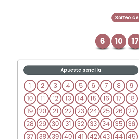
Sorteo de
6
10
17
Apuesta sencilla
1
2
3
4
5
6
7
8
9
10
11
12
13
14
15
16
17
18
19
20
21
22
23
24
25
26
27
28
29
30
31
32
33
34
35
36
37
38
39
40
41
42
43
44
45