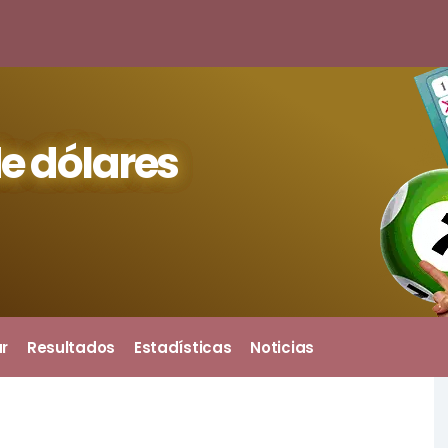
e dólares
r
Resultados
Estadísticas
Noticias