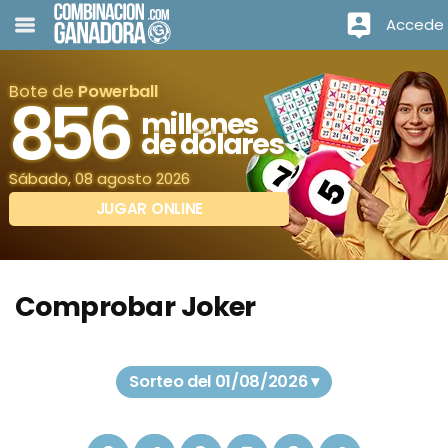
Accede
Bote de
Powerball
856
millones
de dólares
Sábado, 08 agosto 2026
JUGAR ONLINE
Comprobar Joker
Sorteo del 01/08/2026 ▾