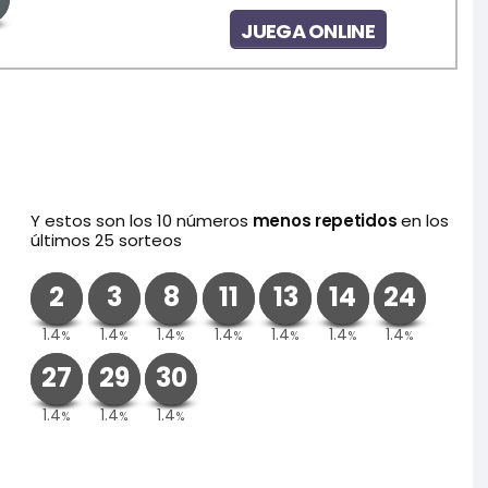
JUEGA ONLINE
Y estos son los 10 números
menos repetidos
en los
últimos 25 sorteos
2
3
8
11
13
14
24
1.4
1.4
1.4
1.4
1.4
1.4
1.4
%
%
%
%
%
%
%
27
29
30
1.4
1.4
1.4
%
%
%