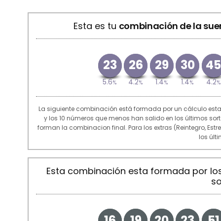
Esta es tu
combinación de la sue
23
26
29
30
4
5.6
4.2
1.4
1.4
4.2
%
%
%
%
%
La siguiente combinación está formada por un cálculo est
y los 10 números que menos han salido en los últimos so
forman la combinacion final. Para los extras (Reintegro, Est
los últ
Esta combinación esta formada por l
so
16
19
20
23
51