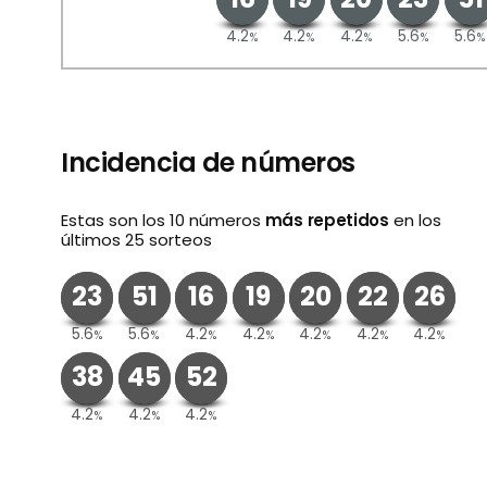
4.2
4.2
4.2
5.6
5.6
%
%
%
%
%
Incidencia de números
Estas son los 10 números
más repetidos
en los
últimos 25 sorteos
23
51
16
19
20
22
26
5.6
5.6
4.2
4.2
4.2
4.2
4.2
%
%
%
%
%
%
%
38
45
52
4.2
4.2
4.2
%
%
%