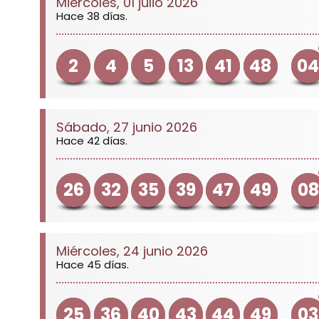
Miércoles, 01 julio 2026
Hace 38 días.
2
4
5
13
41
48
0
Sábado, 27 junio 2026
Hace 42 días.
26
32
35
39
47
49
08
Miércoles, 24 junio 2026
Hace 45 días.
25
36
40
43
44
49
03