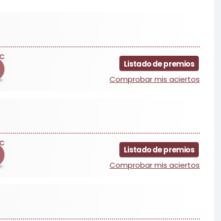
C
Listado de premios
Comprobar mis aciertos
C
Listado de premios
Comprobar mis aciertos