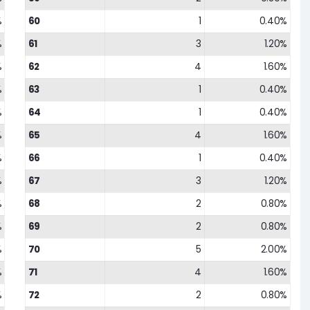
%
60
1
0.40%
%
61
3
1.20%
%
62
4
1.60%
%
63
1
0.40%
%
64
1
0.40%
%
65
4
1.60%
%
66
1
0.40%
%
67
3
1.20%
%
68
2
0.80%
%
69
2
0.80%
%
70
5
2.00%
%
71
4
1.60%
%
72
2
0.80%