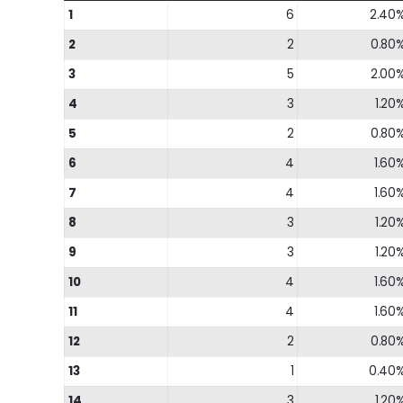
1
6
2.40
2
2
0.80
3
5
2.00
4
3
1.20
5
2
0.80
6
4
1.60
7
4
1.60
8
3
1.20
9
3
1.20
10
4
1.60
11
4
1.60
12
2
0.80
13
1
0.40
14
3
1.20