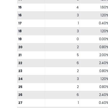
15
4
1.60
16
3
1.20
17
1
0.40
18
3
1.20
19
0
0.00
20
2
0.80
21
5
2.00
22
6
2.40
23
2
0.80
24
3
1.20
25
2
0.80
26
6
2.40
27
1
0.40