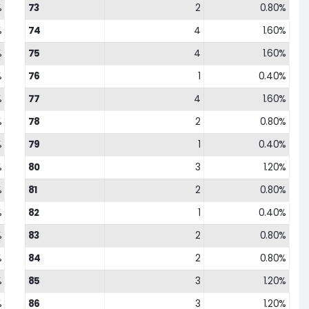
%
73
2
0.80%
%
74
4
1.60%
%
75
4
1.60%
%
76
1
0.40%
%
77
4
1.60%
%
78
2
0.80%
%
79
1
0.40%
%
80
3
1.20%
%
81
2
0.80%
%
82
1
0.40%
%
83
2
0.80%
%
84
2
0.80%
%
85
3
1.20%
%
86
3
1.20%