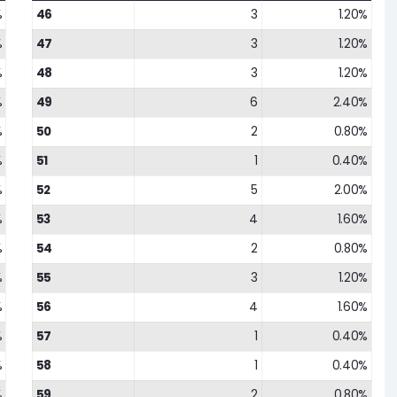
%
46
3
1.20%
%
47
3
1.20%
%
48
3
1.20%
%
49
6
2.40%
%
50
2
0.80%
%
51
1
0.40%
%
52
5
2.00%
%
53
4
1.60%
%
54
2
0.80%
%
55
3
1.20%
%
56
4
1.60%
%
57
1
0.40%
%
58
1
0.40%
%
59
2
0.80%