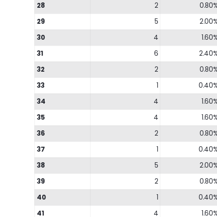
28
2
0.80
29
5
2.00
30
4
1.60
31
6
2.40
32
2
0.80
33
1
0.40
34
4
1.60
35
4
1.60
36
2
0.80
37
1
0.40
38
5
2.00
39
2
0.80
40
1
0.40
41
4
1.60