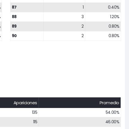
%
87
1
0.40%
%
88
3
1.20%
%
89
2
0.80%
%
90
2
0.80%
Apariciones
Promedio
135
54.00%
115
46.00%