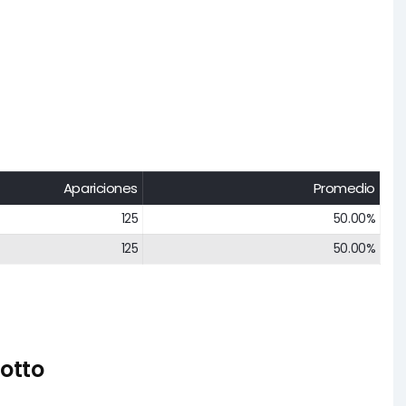
Apariciones
Promedio
125
50.00%
125
50.00%
otto