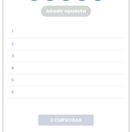
Añadir apuesta
1
2
3
4
5
6
COMPROBAR