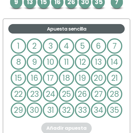
9
13
15
16
26
30
35
7
Apuesta sencilla
1
2
3
4
5
6
7
8
9
10
11
12
13
14
15
16
17
18
19
20
21
22
23
24
25
26
27
28
29
30
31
32
33
34
35
Añadir apuesta