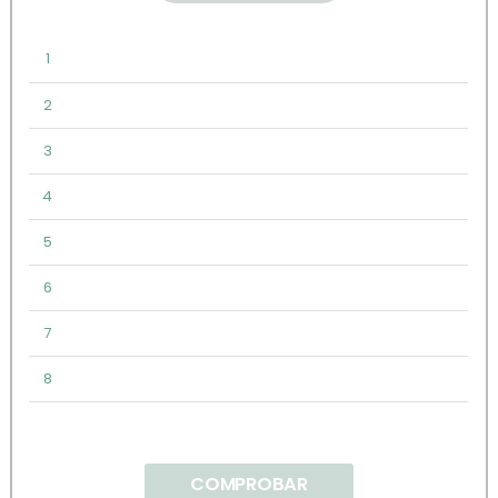
1
2
3
4
5
6
7
8
COMPROBAR