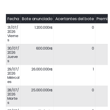
Fecha
Bote anunciado
Acertantes del bote
Premio
31/07/
1.200.000
0
R$
2026
Vierne
s
30/07/
600.000
0
R$
2026
Jueve
s
29/07/
26.000.000
1
R$
2026
Miércol
es
28/07/
25.000.000
0
R$
2026
Marte
s