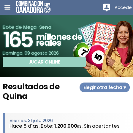
Accede
Bote de
Mega-Sena
165
millones de
reales
Domingo, 09 agosto 2026
JUGAR ONLINE
Resultados de
Elegir otra fecha ▾
Quina
Viernes, 31 julio 2026
Hace 8 días. Bote:
1.200.000
. Sin acertantes
R$