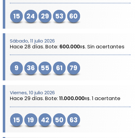
15
24
29
53
60
Sábado, 11 julio 2026
Hace 28 días. Bote:
600.000
. Sin acertantes
R$
9
36
55
61
79
Viernes, 10 julio 2026
Hace 29 días. Bote:
11.000.000
. 1 acertante
R$
15
19
42
50
63