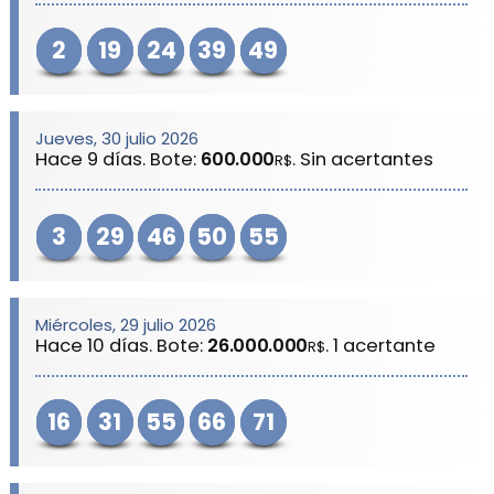
2
19
24
39
49
Jueves, 30 julio 2026
Hace 9 días. Bote:
600.000
. Sin acertantes
R$
3
29
46
50
55
Miércoles, 29 julio 2026
Hace 10 días. Bote:
26.000.000
. 1 acertante
R$
16
31
55
66
71