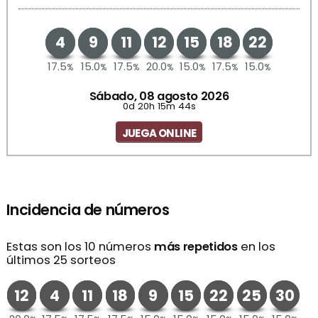
4
9
11
12
15
18
22
17.5
15.0
17.5
20.0
15.0
17.5
15.0
%
%
%
%
%
%
%
Sábado, 08 agosto 2026
0d 20h 15m 44s
JUEGA ONLINE
Incidencia de números
Estas son los 10 números
más repetidos
en los
últimos 25 sorteos
12
4
11
18
9
15
22
25
30