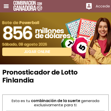
Accede
Bote de
Powerball
856
millones
de dólares
Sábado, 08 agosto 2026
JUGAR ONLINE
Pronosticador de Lotto
Finlandia
Esta es tu
combinación de la suerte
generada
exclusivamente para ti: