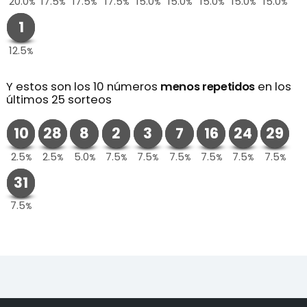
20.0
17.5
17.5
17.5
15.0
15.0
15.0
15.0
15.0
%
%
%
%
%
%
%
%
%
1
12.5
%
Y estos son los 10 números
menos repetidos
en los
últimos 25 sorteos
10
28
8
2
3
7
16
24
29
2.5
2.5
5.0
7.5
7.5
7.5
7.5
7.5
7.5
%
%
%
%
%
%
%
%
%
31
7.5
%