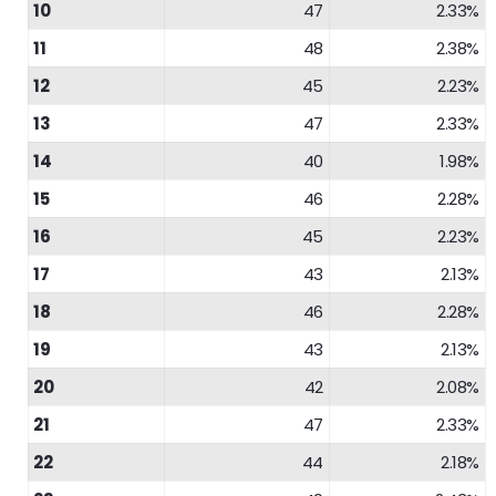
10
47
2.33%
11
48
2.38%
12
45
2.23%
13
47
2.33%
14
40
1.98%
15
46
2.28%
16
45
2.23%
17
43
2.13%
18
46
2.28%
19
43
2.13%
20
42
2.08%
21
47
2.33%
22
44
2.18%