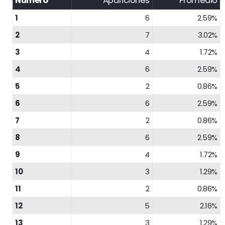
Número
Apariciones
Promedio
1
6
2.59%
2
7
3.02%
3
4
1.72%
4
6
2.59%
5
2
0.86%
6
6
2.59%
7
2
0.86%
8
6
2.59%
9
4
1.72%
10
3
1.29%
11
2
0.86%
12
5
2.16%
13
3
1.29%