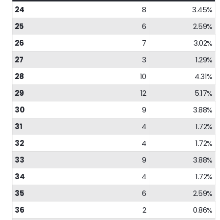
24
8
3.45%
25
6
2.59%
26
7
3.02%
27
3
1.29%
28
10
4.31%
29
12
5.17%
30
9
3.88%
31
4
1.72%
32
4
1.72%
33
9
3.88%
34
4
1.72%
35
6
2.59%
36
2
0.86%