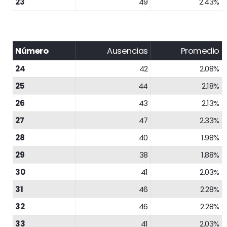
23
49
2.43%
Número
Ausencias
Promedio
24
42
2.08%
25
44
2.18%
26
43
2.13%
27
47
2.33%
28
40
1.98%
29
38
1.88%
30
41
2.03%
31
46
2.28%
32
46
2.28%
33
41
2.03%