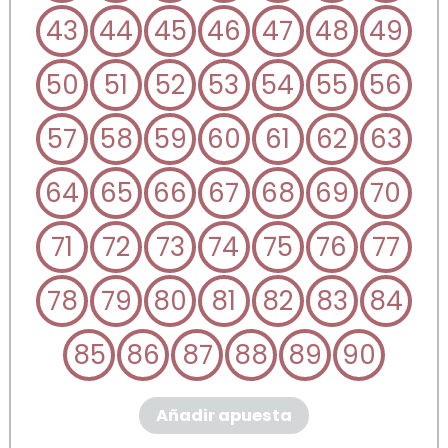
43
44
45
46
47
48
49
50
51
52
53
54
55
56
57
58
59
60
61
62
63
64
65
66
67
68
69
70
71
72
73
74
75
76
77
78
79
80
81
82
83
84
85
86
87
88
89
90
Añadir apuesta