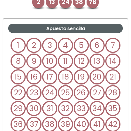
2
13
24
38
78
Apuesta sencilla
1
2
3
4
5
6
7
8
9
10
11
12
13
14
15
16
17
18
19
20
21
22
23
24
25
26
27
28
29
30
31
32
33
34
35
36
37
38
39
40
41
42