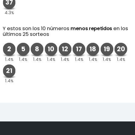
37
4.3
%
Y estos son los 10 números
menos repetidos
en los
últimos 25 sorteos
2
5
8
10
12
17
18
19
20
1.4
1.4
1.4
1.4
1.4
1.4
1.4
1.4
1.4
%
%
%
%
%
%
%
%
%
21
1.4
%