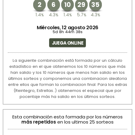
2
6
10
29
35
1.4
4.3
1.4
5.7
4.3
%
%
%
%
%
Miércoles, 12 agosto 2026
5d 8h 44m 38s
JUEGA ONLINE
La siguiente combinación está formada por un cálculo
estadístico en el que obtenemos los 10 números que más
han salido y los 10 números que menos han salido en los
últimos sorteos y componemos una combinacion aleatoria
entre ellos que forman la combinacion final. Para los extras
(Reintegro, Estrellas..) obtenemos el especial que por
pocentaje más ha salido en los últimos sorteos.
Esta combinación esta formada por los números
más repetidos
en los ultimos 25 sorteos