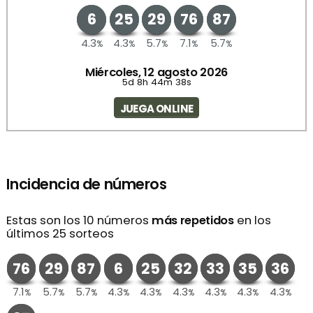
6
25
29
76
87
4.3
4.3
5.7
7.1
5.7
%
%
%
%
%
Miércoles, 12 agosto 2026
5d 8h 44m 38s
JUEGA ONLINE
Incidencia de números
Estas son los 10 números
más repetidos
en los
últimos 25 sorteos
76
29
87
6
25
32
33
35
36
7.1
5.7
5.7
4.3
4.3
4.3
4.3
4.3
4.3
%
%
%
%
%
%
%
%
%