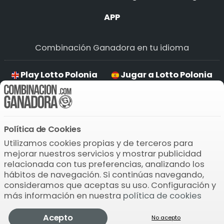
APP
Combinación Ganadora en tu idioma
Play Lotto Polonia
Jugar a Lotto Polonia
Jogar Lotto Polonia
Lotto Polonia Spilen
Política de Cookies
Descarga la APP
Utilizamos cookies propias y de terceros para
mejorar nuestros servicios y mostrar publicidad
relacionada con tus preferencias, analizando los
hábitos de navegación. Si continúas navegando,
consideramos que aceptas su uso. Configuración y
más información en nuestra
política de cookies
© 2004-2026 Bamio Network VB0.0846
Lotto
Acepto
Polonia
No acepto
Comprobar
Pronosticador
Jugar
Más