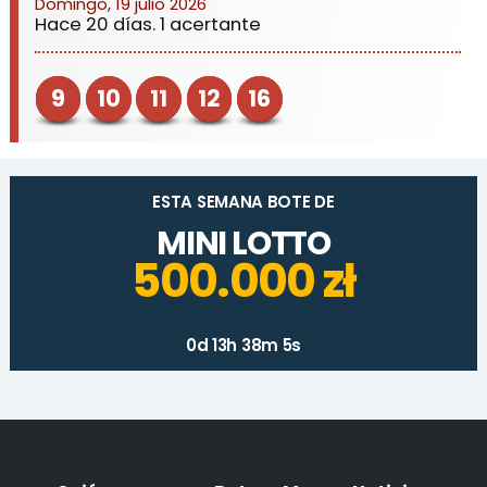
Domingo, 19 julio 2026
Hace 20 días. 1 acertante
9
10
11
12
16
ESTA SEMANA BOTE DE
MINI LOTTO
500.000 zł
0d 13h 38m 5s