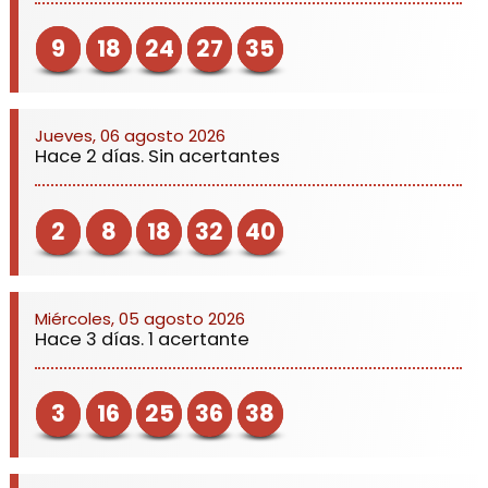
9
18
24
27
35
Jueves, 06 agosto 2026
Hace 2 días. Sin acertantes
2
8
18
32
40
Miércoles, 05 agosto 2026
Hace 3 días. 1 acertante
3
16
25
36
38