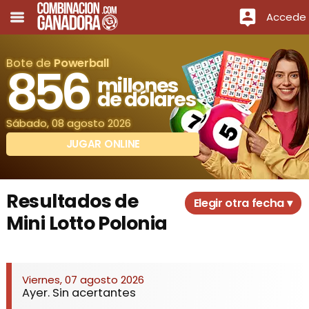
Accede
Bote de
Powerball
856
millones
de dólares
Sábado, 08 agosto 2026
JUGAR ONLINE
Resultados de
Elegir otra fecha ▾
Mini Lotto Polonia
Viernes, 07 agosto 2026
Ayer. Sin acertantes