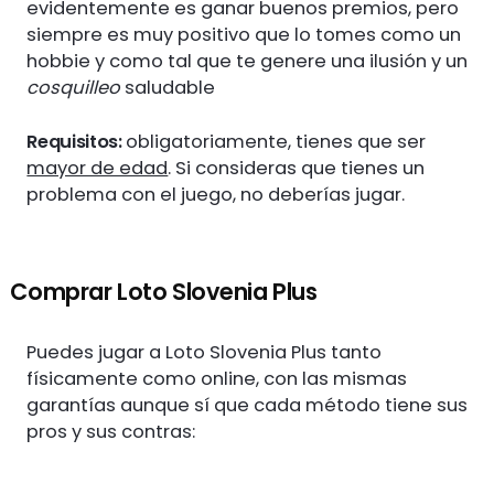
evidentemente es ganar buenos premios, pero
siempre es muy positivo que lo tomes como un
hobbie y como tal que te genere una ilusión y un
cosquilleo
saludable
Requisitos:
obligatoriamente, tienes que ser
mayor de edad
. Si consideras que tienes un
problema con el juego, no deberías jugar.
Comprar Loto Slovenia Plus
Puedes jugar a Loto Slovenia Plus tanto
físicamente como online, con las mismas
garantías aunque sí que cada método tiene sus
pros y sus contras: