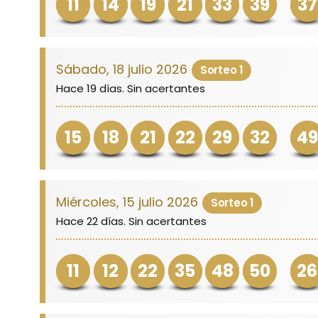
11
14
19
21
33
39
37
Sábado, 18 julio 2026
Sorteo 1
Hace 19 días. Sin acertantes
15
18
21
22
29
32
49
Miércoles, 15 julio 2026
Sorteo 1
Hace 22 días. Sin acertantes
11
12
22
35
48
50
26