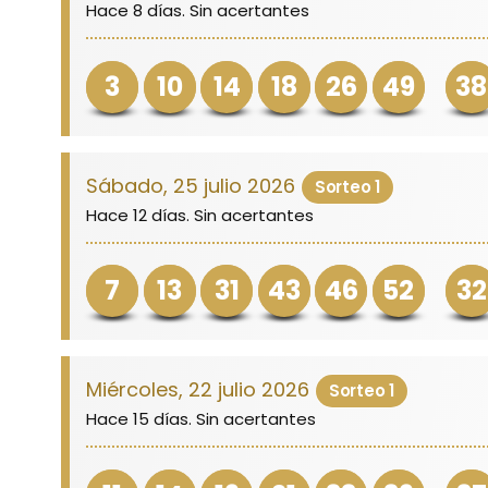
Hace 8 días. Sin acertantes
3
10
14
18
26
49
38
Sábado, 25 julio 2026
Sorteo 1
Hace 12 días. Sin acertantes
7
13
31
43
46
52
32
Miércoles, 22 julio 2026
Sorteo 1
Hace 15 días. Sin acertantes