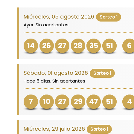
Miércoles, 05 agosto 2026
Sorteo 1
Ayer. Sin acertantes
14
26
27
28
35
51
6
Sábado, 01 agosto 2026
Sorteo 1
Hace 5 días. Sin acertantes
7
10
27
29
47
51
4
Miércoles, 29 julio 2026
Sorteo 1