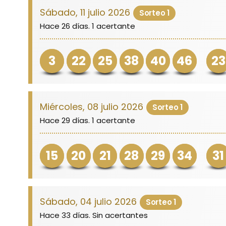
Sábado, 11 julio 2026
Sorteo 1
Hace 26 días. 1 acertante
3
22
25
38
40
46
23
Miércoles, 08 julio 2026
Sorteo 1
Hace 29 días. 1 acertante
15
20
21
28
29
34
31
Sábado, 04 julio 2026
Sorteo 1
Hace 33 días. Sin acertantes