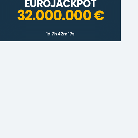
EUROJACKPOT
32.000.000 €
1d 7h 42m 17s