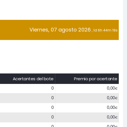
Viernes, 07 agosto 2026
, 1d 6h 44m 19s
Acertantes del bote
Premio por acertante
0
0,00
€
0
0,00
€
0
0,00
€
0
0,00
€
0
0,00