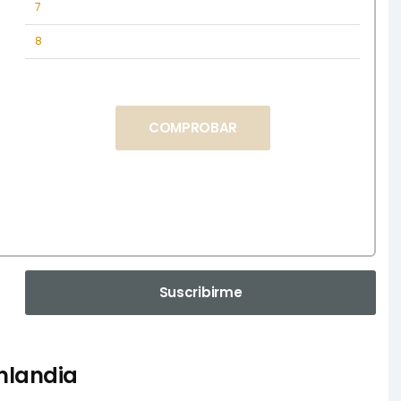
7
8
COMPROBAR
Suscribirme
nlandia