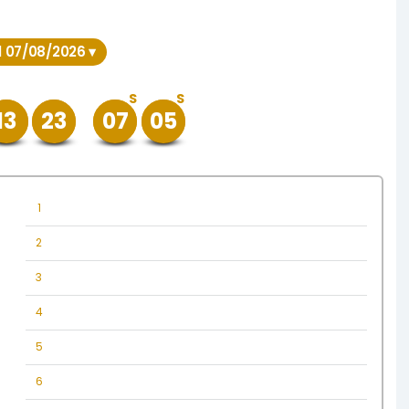
l 07/08/2026 ▾
S
S
13
23
07
05
1
2
3
4
5
6