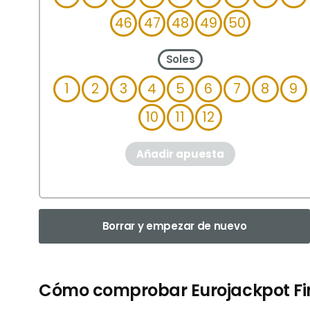
46
47
48
49
50
Soles
1
2
3
4
5
6
7
8
9
10
11
12
Añadir apuesta
Borrar y empezar de nuevo
Cómo comprobar Eurojackpot Fi