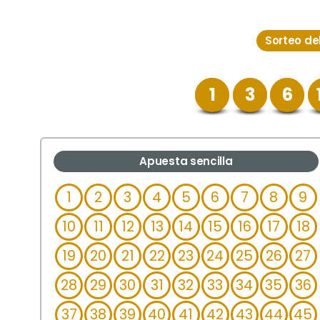
Sorteo de
1
3
6
Apuesta sencilla
1
2
3
4
5
6
7
8
9
10
11
12
13
14
15
16
17
18
19
20
21
22
23
24
25
26
27
28
29
30
31
32
33
34
35
36
37
38
39
40
41
42
43
44
45