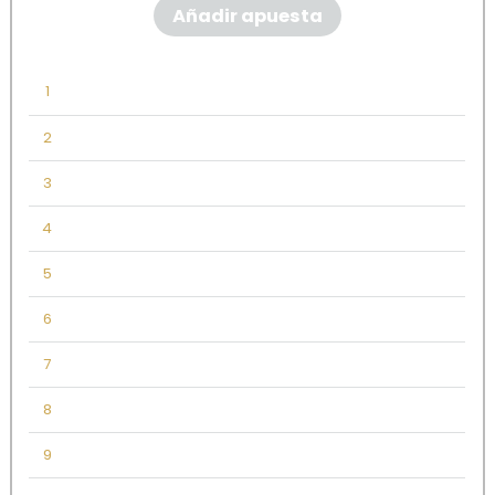
Añadir apuesta
1
2
3
4
5
6
7
8
9