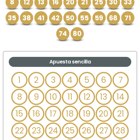
8
12
13
16
20
21
25
30
33
35
38
41
42
50
55
59
68
71
74
80
Apuesta sencilla
1
2
3
4
5
6
7
8
9
10
11
12
13
14
15
16
17
18
19
20
21
22
23
24
25
26
27
28