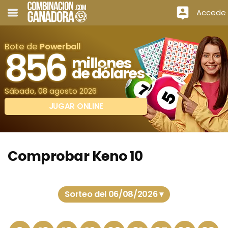
Accede
Bote de
Powerball
856
millones
de dólares
Sábado, 08 agosto 2026
JUGAR ONLINE
Comprobar Keno 10
Sorteo del 06/08/2026 ▾