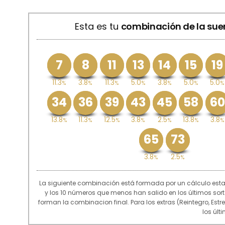
Esta es tu
combinación de la sue
7
8
11
13
14
15
19
11.3
3.8
11.3
5.0
3.8
5.0
5.0
%
%
%
%
%
%
%
34
36
39
43
45
58
60
13.8
11.3
12.5
3.8
2.5
13.8
3.8
%
%
%
%
%
%
%
65
73
3.8
2.5
%
%
La siguiente combinación está formada por un cálculo est
y los 10 números que menos han salido en los últimos so
forman la combinacion final. Para los extras (Reintegro, Est
los últ