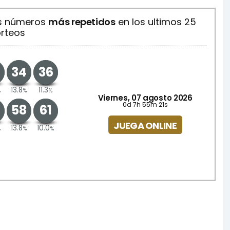
os números
más repetidos
en los ultimos 25
rteos
34
36
13.8
11.3
%
%
%
Viernes, 07 agosto 2026
0d 7h 55m 21s
58
61
JUEGA ONLINE
13.8
10.0
%
%
%