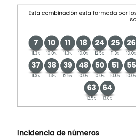
Esta combinación esta formada por l
so
7
10
11
18
24
25
26
11.3
10.0
11.3
10.0
12.5
11.3
10.0
%
%
%
%
%
%
37
38
39
48
50
51
55
11.3
11.3
12.5
10.0
10.0
10.0
10.0
%
%
%
%
%
%
63
64
12.5
13.8
%
%
Incidencia de números