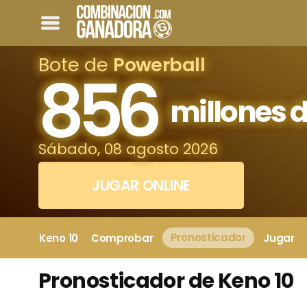
Bote de
Powerball
856
millones d
Sábado, 08 agosto 2026
JUGAR ONLINE
Keno 10
Comprobar
Pronosticador
Jugar
Pronosticador de Keno 10