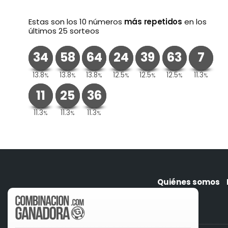
Estas son los 10 números
más repetidos
en los
últimos 25 sorteos
34
58
64
24
39
63
7
13.8
13.8
13.8
12.5
12.5
12.5
11.3
%
%
%
%
%
%
%
11
25
36
11.3
11.3
11.3
%
%
%
Quiénes somos