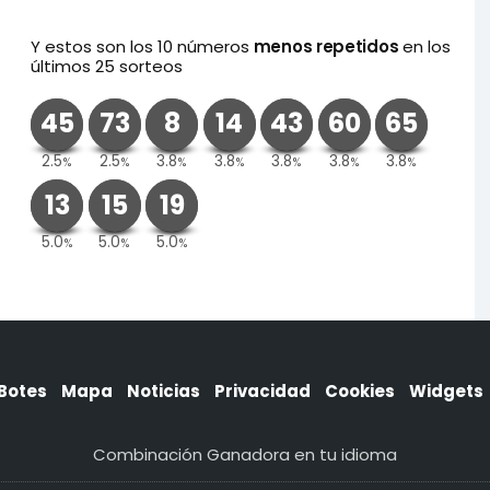
Y estos son los 10 números
menos repetidos
en los
últimos 25 sorteos
45
73
8
14
43
60
65
2.5
2.5
3.8
3.8
3.8
3.8
3.8
%
%
%
%
%
%
%
13
15
19
5.0
5.0
5.0
%
%
%
Botes
Mapa
Noticias
Privacidad
Cookies
Widgets
Combinación Ganadora en tu idioma