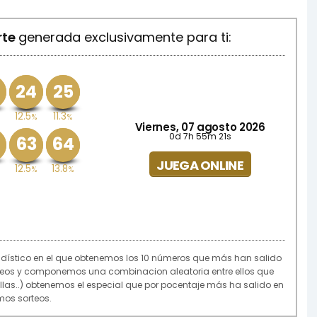
rte
generada exclusivamente para ti:
24
25
12.5
11.3
%
%
Viernes, 07 agosto 2026
0d 7h 55m 21s
63
64
JUEGA ONLINE
12.5
13.8
%
%
adístico en el que obtenemos los 10 números que más han salido
rteos y componemos una combinacion aleatoria entre ellos que
rellas..) obtenemos el especial que por pocentaje más ha salido en
imos sorteos.