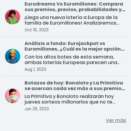
Eurodreams Vs Euromillones: Compara
sus premios, precios, probabilidades y
más
¡Llega una nueva lotería a Europa de la
familia de Euromillones! Analizaremos
todas sus diferenc ...
Oct 16, 2023
Análisis a fondo: Eurojackpot vs
Euromillones, ¿Cuál es la mejor opción
para ganar?
Con los altos botes de esta semana,
ambas loterías Europeas parecen una
buena opción para jugar. ...
Aug 1, 2023
Botazos de hoy: Bonoloto y La Primitiva
se acercan cada vez más a sus premios
récord
La Primitiva y Bonoloto realizarán hoy
jueves sorteos millonarios que no te
puedes perder
Jun 29, 2023
Ver más