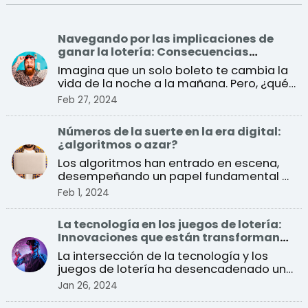
Navegando por las implicaciones de
ganar la lotería: Consecuencias
sociales y económicas
Imagina que un solo boleto te cambia la
vida de la noche a la mañana. Pero, ¿qué
implica exactam ...
Feb 27, 2024
Números de la suerte en la era digital:
¿algoritmos o azar?
Los algoritmos han entrado en escena,
desempeñando un papel fundamental a
la hora de imitar la a ...
Feb 1, 2024
La tecnología en los juegos de lotería:
Innovaciones que están transformando
el sector
La intersección de la tecnología y los
juegos de lotería ha desencadenado una
especie de revoluc ...
Jan 26, 2024