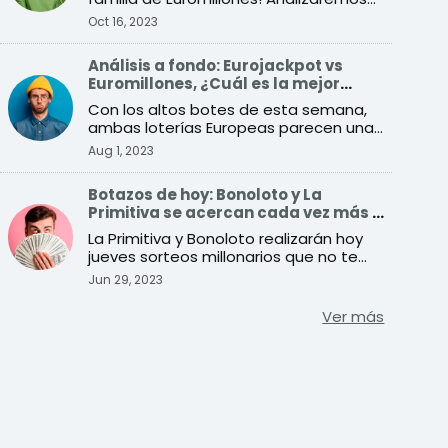
todas sus diferenc ...
Oct 16, 2023
Análisis a fondo: Eurojackpot vs
Euromillones, ¿Cuál es la mejor
opción para ganar?
Con los altos botes de esta semana,
ambas loterías Europeas parecen una
buena opción para jugar. ...
Aug 1, 2023
Botazos de hoy: Bonoloto y La
Primitiva se acercan cada vez más a
sus premios récord
La Primitiva y Bonoloto realizarán hoy
jueves sorteos millonarios que no te
puedes perder
Jun 29, 2023
Ver más