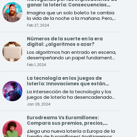
ganar la lotería: Consecuencias
sociales y económicas
Imagina que un solo boleto te cambia
la vida de la noche a la mañana. Pero,
¿qué implica exactam ...
Feb 27, 2024
Números de la suerte en la era
digital: ¿algoritmos o azar?
Los algoritmos han entrado en escena,
desempeñando un papel fundamental
a la hora de imitar la a ...
Feb 1, 2024
La tecnología en los juegos de
lotería: Innovaciones que están
transformando el sector
La intersección de la tecnología y los
juegos de lotería ha desencadenado
una especie de revoluc ...
Jan 26, 2024
Eurodreams Vs Euromillones:
Compara sus premios, precios,
probabilidades y más
¡Llega una nueva lotería a Europa de la
familia de Euromillones! Analizaremos