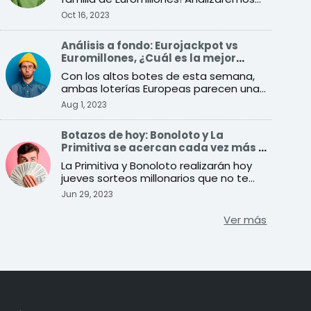
todas sus diferenc ...
Oct 16, 2023
Análisis a fondo: Eurojackpot vs
Euromillones, ¿Cuál es la mejor
opción para ganar?
Con los altos botes de esta semana,
ambas loterías Europeas parecen una
buena opción para jugar. ...
Aug 1, 2023
Botazos de hoy: Bonoloto y La
Primitiva se acercan cada vez más a
sus premios récord
La Primitiva y Bonoloto realizarán hoy
jueves sorteos millonarios que no te
puedes perder
Jun 29, 2023
Ver más