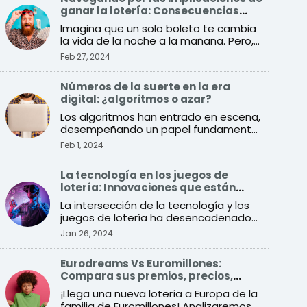
ganar la lotería: Consecuencias
sociales y económicas
Imagina que un solo boleto te cambia
la vida de la noche a la mañana. Pero,
¿qué implica exactam ...
Feb 27, 2024
Números de la suerte en la era
digital: ¿algoritmos o azar?
Los algoritmos han entrado en escena,
desempeñando un papel fundamental
a la hora de imitar la a ...
Feb 1, 2024
La tecnología en los juegos de
lotería: Innovaciones que están
transformando el sector
La intersección de la tecnología y los
juegos de lotería ha desencadenado
una especie de revoluc ...
Jan 26, 2024
Eurodreams Vs Euromillones:
Compara sus premios, precios,
probabilidades y más
¡Llega una nueva lotería a Europa de la
familia de Euromillones! Analizaremos