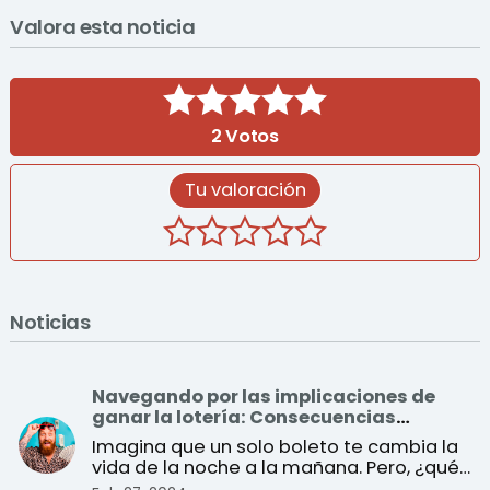
Valora esta noticia
2
Votos
Tu valoración
Noticias
Navegando por las implicaciones de
ganar la lotería: Consecuencias
sociales y económicas
Imagina que un solo boleto te cambia la
vida de la noche a la mañana. Pero, ¿qué
implica exactam ...