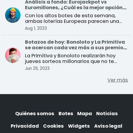
Análisis a fondo: Eurojackpot vs
Euromillones, ¿Cuál es la mejor opción
para ganar?
Con los altos botes de esta semana,
ambas loterías Europeas parecen una
buena opción para jugar. ...
Aug 1, 2023
Botazos de hoy: Bonoloto y La Primitiva
se acercan cada vez más a sus premios
récord
La Primitiva y Bonoloto realizarán hoy
jueves sorteos millonarios que no te
puedes perder
Jun 29, 2023
Ver más
Quiénes somos
Botes
Mapa
Noticias
Privacidad
Cookies
Widgets
Aviso legal