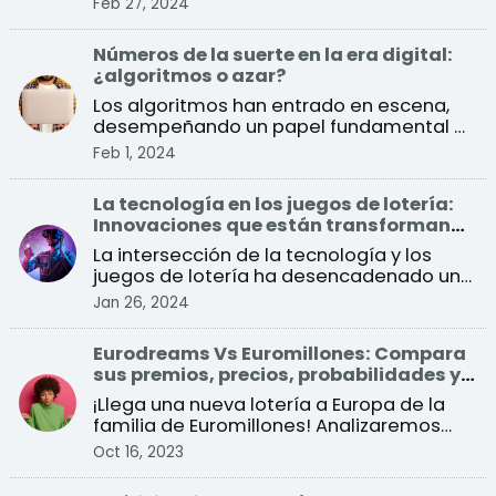
Feb 27, 2024
Números de la suerte en la era digital:
¿algoritmos o azar?
Los algoritmos han entrado en escena,
desempeñando un papel fundamental a
la hora de imitar la a ...
Feb 1, 2024
La tecnología en los juegos de lotería:
Innovaciones que están transformando
el sector
La intersección de la tecnología y los
juegos de lotería ha desencadenado una
especie de revoluc ...
Jan 26, 2024
Eurodreams Vs Euromillones: Compara
sus premios, precios, probabilidades y
más
¡Llega una nueva lotería a Europa de la
familia de Euromillones! Analizaremos
todas sus diferenc ...
Oct 16, 2023