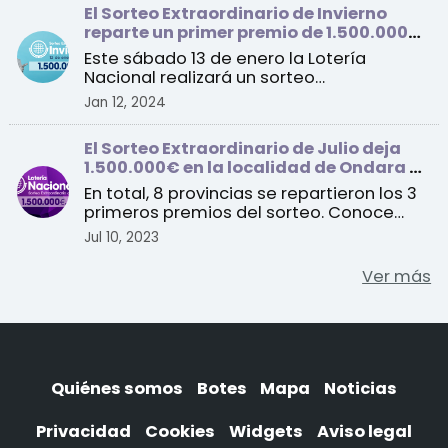
El Sorteo Extraordinario de Invierno
reparte un primer premio de 1.500.000
euros por serie
Este sábado 13 de enero la Lotería
Nacional realizará un sorteo
extraordinario con un total de 1 ...
Jan 12, 2024
El Sorteo Extraordinario de Julio deja
1.500.000€ en la localidad de Ondara en
Alicante
En total, 8 provincias se repartieron los 3
primeros premios del sorteo. Conoce
todos los detall ...
Jul 10, 2023
Ver más
Quiénes somos
Botes
Mapa
Noticias
Privacidad
Cookies
Widgets
Aviso legal