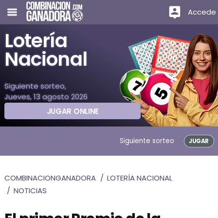
Accede
Lotería
Nacional
Siguiente sorteo,
Jueves, 13 agosto 2026
JUGAR ONLINE
Siguiente sorteo
JUGAR
COMBINACIONGANADORA
LOTERÍA NACIONAL
NOTICIAS