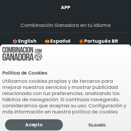
APP
Combinación Ganadora en tu idioma
English
Español
Português BR
Deutsch
Política de Cookies
Descarga la APP
Utilizamos cookies propias y de terceros para
mejorar nuestros servicios y mostrar publicidad
relacionada con tus preferencias, analizando los
hábitos de navegación. Si continúas navegando,
consideramos que aceptas su uso. Configuración y
más información en nuestra
política de cookies
© 2004-2026 Bamio Network VB0.1564
Lotería
Acepto
Comprobar
Pronosticador
Jugar
Más
No acepto
Nacional