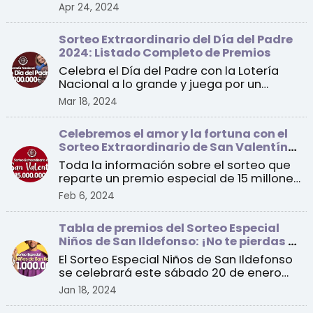
de la Lotería Na ...
Apr 24, 2024
Sorteo Extraordinario del Día del Padre
2024: Listado Completo de Premios
Celebra el Día del Padre con la Lotería
Nacional a lo grande y juega por un
premio especial de 1 ...
Mar 18, 2024
Celebremos el amor y la fortuna con el
Sorteo Extraordinario de San Valentín
2024
Toda la información sobre el sorteo que
reparte un premio especial de 15 millones
de euros a un ...
Feb 6, 2024
Tabla de premios del Sorteo Especial
Niños de San Ildefonso: ¡No te pierdas el
sorteo de este sábado!
El Sorteo Especial Niños de San Ildefonso
se celebrará este sábado 20 de enero
con un primer pre ...
Jan 18, 2024