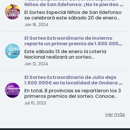
Niños de San Ildefonso: ¡No te pierdas el
sorteo de este sábado!
El Sorteo Especial Niños de San Ildefonso
se celebrará este sábado 20 de enero
con un primer pre ...
Jan 18, 2024
El Sorteo Extraordinario de Invierno
reparte un primer premio de 1.500.000
euros por serie
Este sábado 13 de enero la Lotería
Nacional realizará un sorteo
extraordinario con un total de 1 ...
Jan 12, 2024
El Sorteo Extraordinario de Julio deja
1.500.000€ en la localidad de Ondara en
Alicante
En total, 8 provincias se repartieron los 3
primeros premios del sorteo. Conoce
todos los detall ...
Jul 10, 2023
Ver más