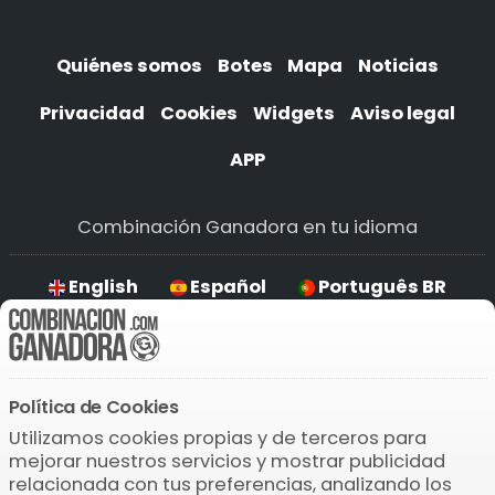
Quiénes somos
Botes
Mapa
Noticias
Privacidad
Cookies
Widgets
Aviso legal
APP
Combinación Ganadora en tu idioma
English
Español
Português BR
Deutsch
Política de Cookies
Descarga la APP
Utilizamos cookies propias y de terceros para
mejorar nuestros servicios y mostrar publicidad
relacionada con tus preferencias, analizando los