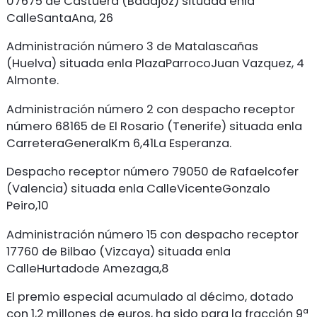
07675 de Castuera (Badajoz) situada enla
CalleSantaAna, 26
Administración número 3 de Matalascañas
(Huelva) situada enla PlazaParrocoJuan Vazquez, 4
Almonte.
Administración número 2 con despacho receptor
número 68165 de El Rosario (Tenerife) situada enla
CarreteraGeneralKm 6,41La Esperanza.
Despacho receptor número 79050 de Rafaelcofer
(Valencia) situada enla CalleVicenteGonzalo
Peiro,10
Administración número 15 con despacho receptor
17760 de Bilbao (Vizcaya) situada enla
CalleHurtadode Amezaga,8
El premio especial acumulado al décimo, dotado
con 1,2 millones de euros, ha sido para la fracción 9ª