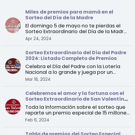
Miles de premios para mamá en el
Sorteo del Día de la Madre
El domingo 5 de mayo no te pierdas el
Sorteo Extraordinario del Día de la Madre
de la Lotería Na ...
Apr 24, 2024
Sorteo Extraordinario del Día del Padre
2024: Listado Completo de Premios
Celebra el Día del Padre con la Lotería
Nacional a lo grande y juega por un
premio especial de 1 ...
Mar 18, 2024
Celebremos el amor y la fortuna con el
Sorteo Extraordinario de San Valentín
2024
Toda la información sobre el sorteo que
reparte un premio especial de 15 millones
de euros a un ...
Feb 6, 2024
Tabla de premios del Sorteo Especial