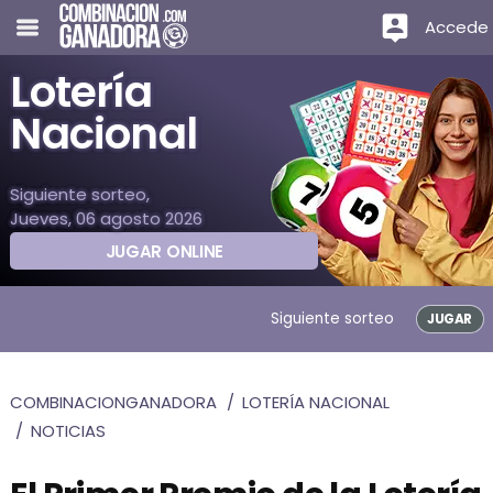
Accede
Lotería
Nacional
Siguiente sorteo,
Jueves, 06 agosto 2026
JUGAR ONLINE
Siguiente sorteo
JUGAR
COMBINACIONGANADORA
LOTERÍA NACIONAL
NOTICIAS