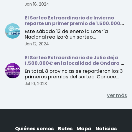
con un primer pre ...
Jan 18, 2024
El Sorteo Extraordinario de Invierno
reparte un primer premio de 1.500.000
euros por serie
Este sábado 13 de enero la Lotería
Nacional realizará un sorteo
extraordinario con un total de 1 ...
Jan 12, 2024
El Sorteo Extraordinario de Julio deja
1.500.000€ en la localidad de Ondara en
Alicante
En total, 8 provincias se repartieron los 3
primeros premios del sorteo. Conoce
todos los detall ...
Jul 10, 2023
Ver más
Quiénes somos
Botes
Mapa
Noticias