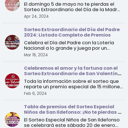
El domingo 5 de mayo no te pierdas el
Sorteo Extraordinario del Día de la Madre
de la Lotería Na ...
Apr 24, 2024
Sorteo Extraordinario del Día del Padre
2024: Listado Completo de Premios
Celebra el Día del Padre con la Lotería
Nacional a lo grande y juega por un
premio especial de 1 ...
Mar 18, 2024
Celebremos el amor y la fortuna con el
Sorteo Extraordinario de San Valentín
2024
Toda la información sobre el sorteo que
reparte un premio especial de 15 millones
de euros a un ...
Feb 6, 2024
Tabla de premios del Sorteo Especial
Niños de San Ildefonso: ¡No te pierdas el
sorteo de este sábado!
El Sorteo Especial Niños de San Ildefonso
se celebrará este sábado 20 de enero