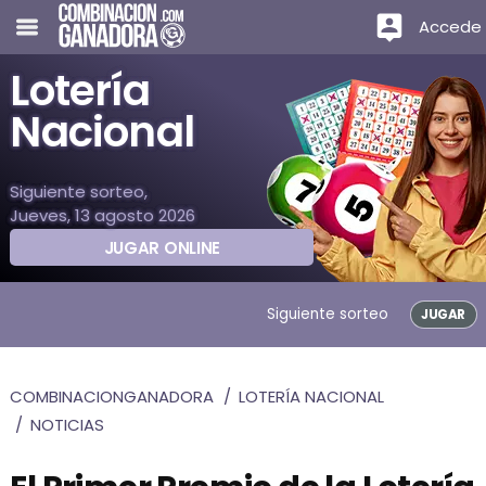
Accede
Lotería
Nacional
Siguiente sorteo,
Jueves, 13 agosto 2026
JUGAR ONLINE
Siguiente sorteo
JUGAR
COMBINACIONGANADORA
LOTERÍA NACIONAL
NOTICIAS