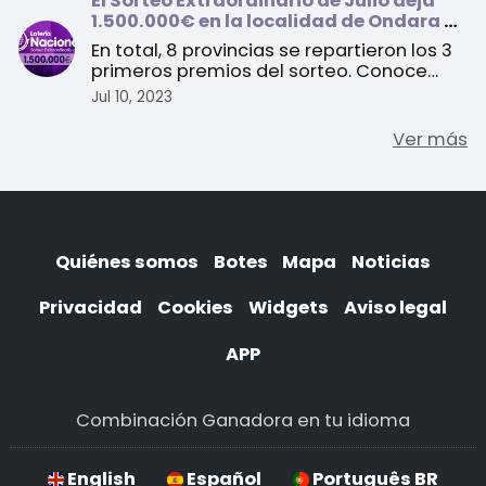
El Sorteo Extraordinario de Julio deja
1.500.000€ en la localidad de Ondara en
Alicante
En total, 8 provincias se repartieron los 3
primeros premios del sorteo. Conoce
todos los detall ...
Jul 10, 2023
Ver más
Quiénes somos
Botes
Mapa
Noticias
Privacidad
Cookies
Widgets
Aviso legal
APP
Combinación Ganadora en tu idioma
English
Español
Português BR