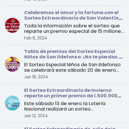
Celebremos el amor y la fortuna con el
Sorteo Extraordinario de San Valentín
2024
Toda la información sobre el sorteo que
reparte un premio especial de 15 millones
de euros a un ...
Feb 6, 2024
Tabla de premios del Sorteo Especial
Niños de San Ildefonso: ¡No te pierdas el
sorteo de este sábado!
El Sorteo Especial Niños de San Ildefonso
se celebrará este sábado 20 de enero
con un primer pre ...
Jan 18, 2024
El Sorteo Extraordinario de Invierno
reparte un primer premio de 1.500.000
euros por serie
Este sábado 13 de enero la Lotería
Nacional realizará un sorteo
extraordinario con un total de 1 ...
Jan 12, 2024