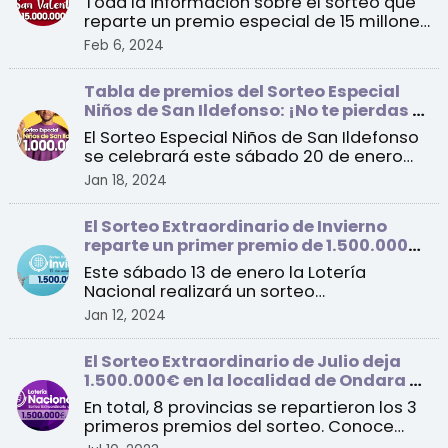
Toda la información sobre el sorteo que
reparte un premio especial de 15 millones
de euros a un ...
Feb 6, 2024
Tabla de premios del Sorteo Especial
Niños de San Ildefonso: ¡No te pierdas el
sorteo de este sábado!
El Sorteo Especial Niños de San Ildefonso
se celebrará este sábado 20 de enero
con un primer pre ...
Jan 18, 2024
El Sorteo Extraordinario de Invierno
reparte un primer premio de 1.500.000
euros por serie
Este sábado 13 de enero la Lotería
Nacional realizará un sorteo
extraordinario con un total de 1 ...
Jan 12, 2024
El Sorteo Extraordinario de Julio deja
1.500.000€ en la localidad de Ondara en
Alicante
En total, 8 provincias se repartieron los 3
primeros premios del sorteo. Conoce
todos los detall ...